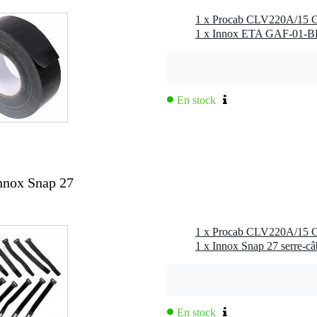
1 x Innox ETA GAF-01-BK
En stock
nnox Snap 27
1 x Innox Snap 27 serre-câ
En stock