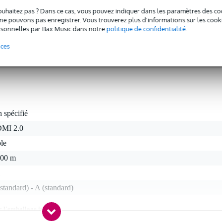
ion, mais aussi pour passer de l'appareil de lecture à l'écran, par exemple
re aussi sûre que possible, un cache-connecteur en plastique est fourni ave
ouhaitez pas ? Dans ce cas, vous pouvez indiquer dans les paramètres des co
ble dans un conduit sans endommager le connecteur. Enfin, ce câble HDM
e pouvons pas enregistrer. Vous trouverez plus d'informations sur les cookies
arge la dernière technologie HDMI, à savoir 2.0. Cette variante a un
sonnelles par Bax Music dans notre
politique de confidentialité
.
nces
 spécifié
MI 2.0
le
,00 m
standard) - A (standard)
c l'emballage inclus