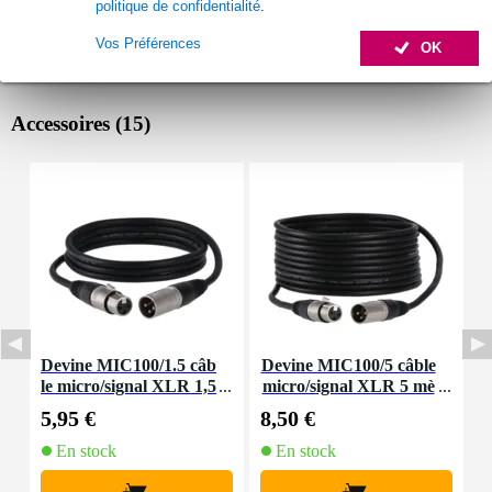
politique de confidentialité
.
Vos Préférences
OK
Accessoires (15)
Devine MIC100/1.5 câb
Devine MIC100/5 câble
D
le micro/signal XLR 1,5
micro/signal XLR 5 mè
l
mètre
tres
5,95 €
8,50 €
4
En stock
En stock
+
+