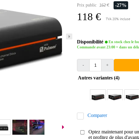
-27%
Prix public
162 €
118 €
TVA 20% incluse
Disponibilité
En stock chez le fo
Commande avant 23:00 = dans un délai 
-
+
Autres variantes (4)
Comparer
Optez maintenant pour une
et profitez de plus d'avant