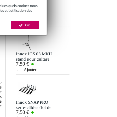
okies quels cookies nous
 et l'utilisation des
ACCESSOIRES
OK
Donner votre avis
Votre nom
Il n'y a pas encore d'avis pour ce produit.
Innox IGS 03 MKII
stand pour guitare
7,50 €
Votre avis
Ajouter
Votre expérience
o
s
e
s
e
Innox SNAP PRO
e
serre-câbles (lot de
t
7,50 €
5)