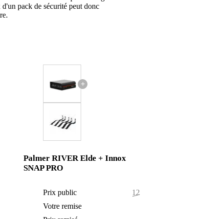
x d'un pack de sécurité peut donc
re.
+
Palmer RIVER Elde + Innox
SNAP PRO
158 €
Prix public
125,50 €
6 €
Votre remise
1,50 €