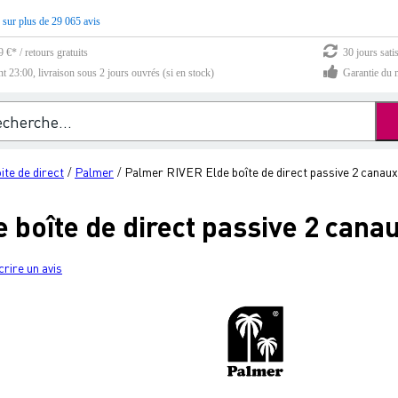
 sur plus de 29 065 avis
 €* / retours gratuits
30 jours sati
23:00, livraison sous 2 jours ouvrés (si en stock)
Garantie du m
ite de direct
Palmer
Palmer RIVER Elde boîte de direct passive 2 canaux
/
/
boîte de direct passive 2 cana
crire un avis