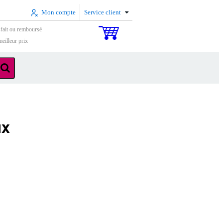
Mon compte
Service client
sfait ou remboursé
eilleur prix
ux