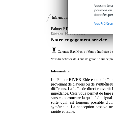
Vous ne le s
pouvons ou n
données per
Informations
Avis
(0)
Vos Préfére
Palmer RIVER Elde boîte de direct pa
Référence :
9000-0149-3956
Notre engagement service
Garantie Bax Music
: Vous bénéficiez de
Vous bénéficiez de 3 ans de garantie sur ce pr
Informations
Le Palmer RIVER Elde est une boîte d
provenant de claviers ou de synthétise
différents. La boîte de direct converti
impédance. Cela vous permet de faire p
sans compromettre la qualité du signal
sorte qu'il est toujours possible d'
symétrique. La conception passive ne 
rapide et facile.