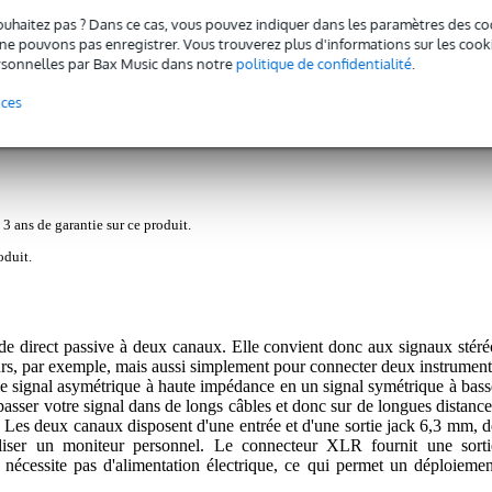
ouhaitez pas ? Dans ce cas, vous pouvez indiquer dans les paramètres des co
e pouvons pas enregistrer. Vous trouverez plus d'informations sur les cookies
sonnelles par Bax Music dans notre
politique de confidentialité
.
nces
ssive 2 canaux
 3 ans de garantie sur ce produit.
oduit.
e direct passive à deux canaux. Elle convient donc aux signaux stéré
urs, par exemple, mais aussi simplement pour connecter deux instrument
t le signal asymétrique à haute impédance en un signal symétrique à bass
asser votre signal dans de longs câbles et donc sur de longues distance
. Les deux canaux disposent d'une entrée et d'une sortie jack 6,3 mm, d
utiliser un moniteur personnel. Le connecteur XLR fournit une sorti
nécessite pas d'alimentation électrique, ce qui permet un déploiemen