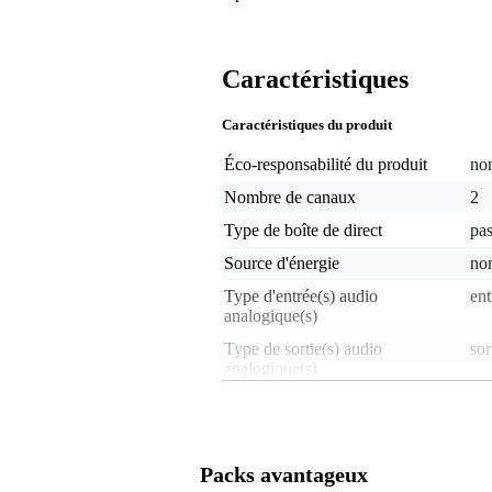
Caractéristiques
Caractéristiques du produit
Éco-responsabilité du produit
non
Nombre de canaux
2
Type de boîte de direct
pas
Source d'énergie
non
Type d'entrée(s) audio
ent
analogique(s)
Type de sortie(s) audio
sor
analogique(s)
Répartiteur
no
Fonction Ground Lift
oui
Commutateur pad
no
Packs avantageux