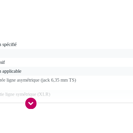
 spécifié
sif
 applicable
rée ligne asymétrique (jack 6,35 mm TS)
tie ligne symétrique (XLR)
n
n