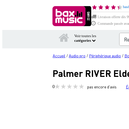
basé
Livraison offerte dès 99
Commande passée avant 
Voir toutes les
catégories
Accueil
Audio pro
Périphérique audio
Bo
/
/
/
Palmer RIVER Elde 
0
pas encore d'avis
É