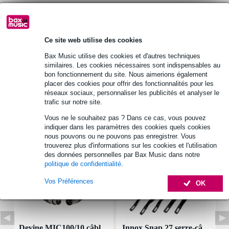
Informations
Ce site web utilise des cookies
Compatibilité : PL 7 RV 4 Ohm (NCS S 3000-N), PL 7 RV 8
Ohm (NCS S 3000-N)
Bax Music utilise des cookies et d'autres techniques
similaires. Les cookies nécessaires sont indispensables au
Détails techniques : WEEE Reg. No. : DE 79837685
bon fonctionnement du site. Nous aimerions également
placer des cookies pour offrir des fonctionnalités pour les
Afficher toutes les caractéristiques du produit
réseaux sociaux, personnaliser les publicités et analyser le
trafic sur notre site.
Accessoires (7)
Vous ne le souhaitez pas ? Dans ce cas, vous pouvez
indiquer dans les paramètres des cookies quels cookies
nous pouvons ou ne pouvons pas enregistrer. Vous
trouverez plus d'informations sur les cookies et l'utilisation
des données personnelles par Bax Music dans notre
politique de confidentialité
.
Vos Préférences
OK
Devine MIC100/10 câbl
Innox Snap 27 serre-câ