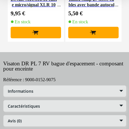
e micro/signal XLR 10
bles avec bande autocol
K
m
lante
9,95 €
5,50 €
9
En stock
En stock
+
+
Visaton DR PL 7 RV bague d'espacement - composant
pour enceinte
Référence :
9000-0152-9075
Informations
Caractéristiques
Avis (0)