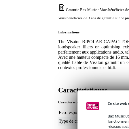
Garantie Bax Music
: Vous bénéficiez de
Vous bénéficiez de 3 ans de garantie sur ce pr
Informations
The Visaton BIPOLAR CAPACITOR 100.
loudspeaker filters or optimising ex
parfaitement aux applications audio, te
Avec une hauteur compacte de 16 mm, ce
qualité fiable de Visaton garantit un 
contextes professionnels et hi-fi.
Caractéristiques
Caractéristiques du produit
Ce site web 
Éco-responsabilité du produit
non
Bax Music ut
Type de composant d'enceinte
con
fonctionneme
réseaux socia