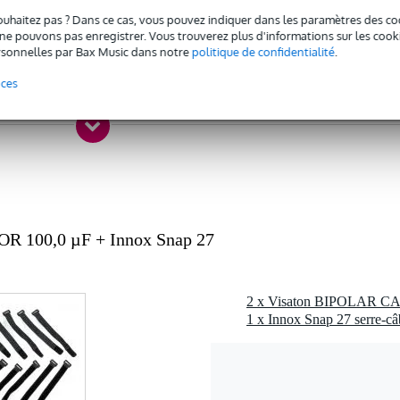
c l'emballage inclus
ouhaitez pas ? Dans ce cas, vous pouvez indiquer dans les paramètres des co
e pouvons pas enregistrer. Vous trouverez plus d'informations sur les cookies
gr
sonnelles par Bax Music dans notre
politique de confidentialité
.
0 x 7,0 x 1,5 cm
nces
or
R 100,0 µF + Innox Snap 27
1 x Innox Snap 27 serre-câ