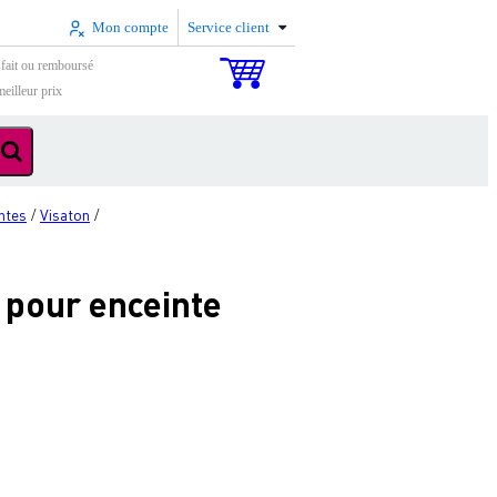
Mon compte
Service client
sfait ou remboursé
eilleur prix
ntes
Visaton
/
/
pour enceinte