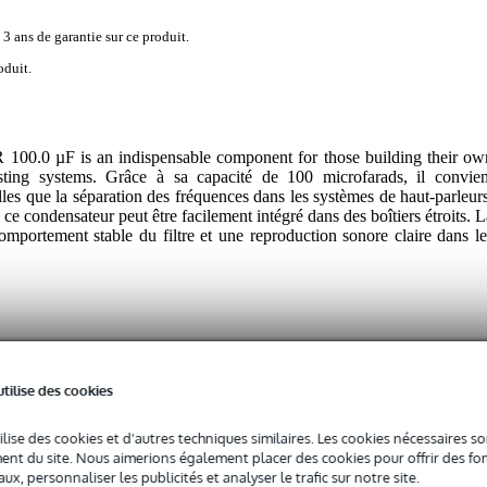
 3 ans de garantie sur ce produit.
oduit.
0 µF is an indispensable component for those building their ow
isting systems. Grâce à sa capacité de 100 microfarads, il convien
lles que la séparation des fréquences dans les systèmes de haut-parleurs
 condensateur peut être facilement intégré dans des boîtiers étroits. L
comportement stable du filtre et une reproduction sonore claire dans le
utilise des cookies
 spécifié
ilise des cookies et d'autres techniques similaires. Les cookies nécessaires 
nexion / bornier
nt du site. Nous aimerions également placer des cookies pour offrir des fon
ux, personnaliser les publicités et analyser le trafic sur notre site.