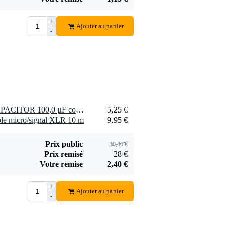
+
Ajouter au panier
-
Devine SPE25/R
SPE25/R câble
1,75 €
haut-parleur 2x 2,5
mm2 (par mètre)
Ajouter
2 x Visaton BIPOLAR CAPACITOR 100,0 µF composant pour enceinte
5,25 €
le micro/signal XLR 10 m
9,95 €
Prix public
30,40 €
Prix remisé
28 €
Votre remise
2,40 €
+
Ajouter au panier
-