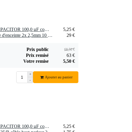
2 x Visaton BIPOLAR CAPACITOR 100,0 µF composant pour enceinte
5,25 €
2 x Devine SPE25/10 câble d'enceinte 2x 2,5mm 10 mètres
29 €
Prix public
68,50 €
Prix remisé
63 €
Votre remise
5,50 €
+
Ajouter au panier
-
1 x Visaton BIPOLAR CAPACITOR 100,0 µF composant pour enceinte
5,25 €