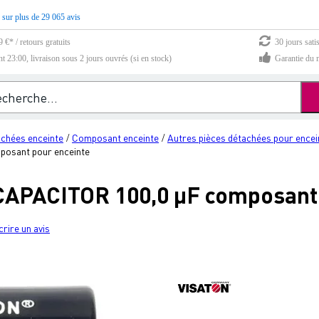
 sur plus de 29 065 avis
 €* / retours gratuits
30 jours sati
23:00, livraison sous 2 jours ouvrés (si en stock)
Garantie du m
achées enceinte
Composant enceinte
Autres pièces détachées pour encei
/
/
osant pour enceinte
CAPACITOR 100,0 µF composant 
crire un avis