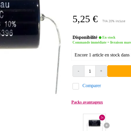
5,25 €
TVA 20% incluse
Disponibilité
En stock
Commande immédiate = livraison mar
Encore 1 article en stock dans 
-
+
Comparer
Packs avantageux
2x
+