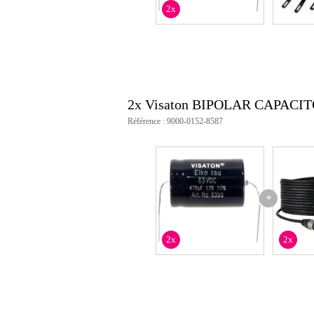
2x
2x Visaton BIPOLAR CAPACITO
Référence : 9000-0152-8587
+
2x
2x