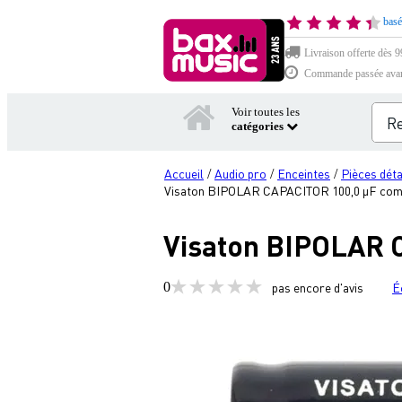
basé
Livraison offerte dès 99
Commande passée avant 
Voir toutes les
catégories
Accueil
Audio pro
Enceintes
Pièces dét
/
/
/
Visaton BIPOLAR CAPACITOR 100,0 µF comp
Visaton BIPOLAR 
0
pas encore d'avis
É