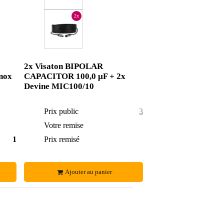
2x
2x Visaton BIPOLAR
nox
CAPACITOR 100,0 µF + 2x
Devine MIC100/10
16 €
Prix public
30,40 €
1,15 €
Votre remise
2,40 €
14,85 €
Prix remisé
28 €
Ajouter au panier