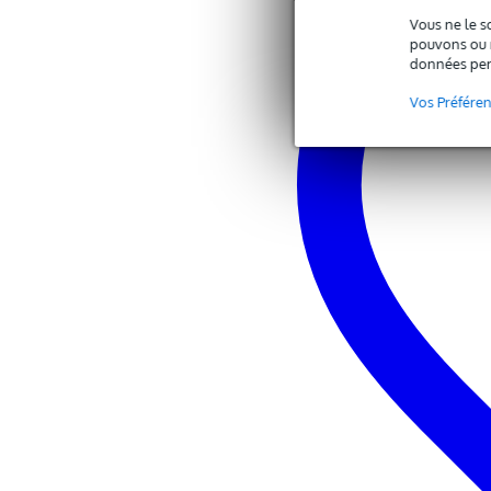
Vous ne le s
pouvons ou n
données per
Vos Préfére