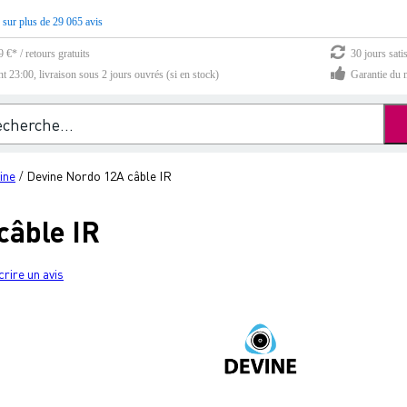
 sur plus de 29 065 avis
 €* / retours gratuits
30 jours sati
23:00, livraison sous 2 jours ouvrés (si en stock)
Garantie du m
ine
Devine Nordo 12A câble IR
/
câble IR
crire un avis