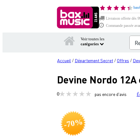
basé
Livraison offerte dès 99
Commande passée avant 
Voir toutes les
catégories
Accueil
Département Secret
Offres
Dev
/
/
/
Devine Nordo 12A 
0
pas encore d'avis
É
-70%