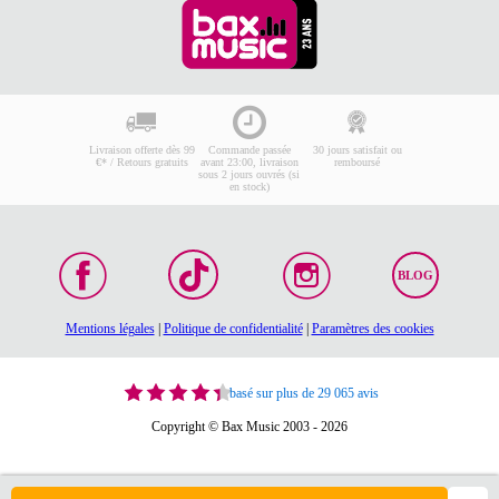
Livraison offerte dès 99
Commande passée
30 jours satisfait ou
€* / Retours gratuits
avant 23:00, livraison
remboursé
sous 2 jours ouvrés (si
en stock)
BLOG
Mentions légales
|
Politique de confidentialité
|
Paramètres des cookies
basé sur plus de 29 065 avis
Copyright © Bax Music 2003 - 2026