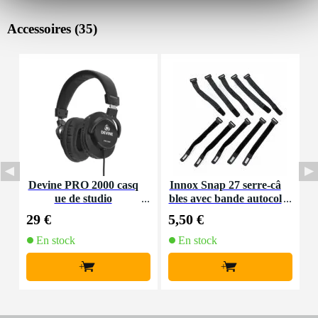
Accessoires (35)
Devine PRO 2000 casq
Innox Snap 27 serre-câ
D
ue de studio
bles avec bande autocol
lante
29 €
5,50 €
4
En stock
En stock
+
+