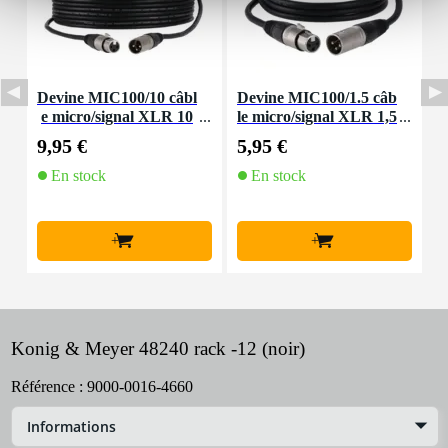
Devine MIC100/10 câbl
Devine MIC100/1.5 câb
I
e micro/signal XLR 10
le micro/signal XLR 1,5
b
m
mètre
9,95 €
5,95 €
5
En stock
En stock
+
+
Konig & Meyer 48240 rack -12 (noir)
Référence :
9000-0016-4660
Informations