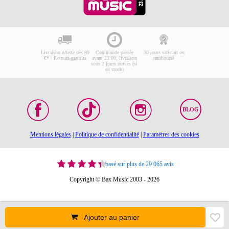
Livraison offerte dès 99
Commande passée
30 jours satisfait ou
€* / Retours gratuits
avant 23:00, livraison
remboursé
sous 2 jours ouvrés (si
en stock)
BLOG
Mentions légales
|
Politique de confidentialité
|
Paramètres des cookies
basé sur plus de 29 065 avis
Copyright © Bax Music 2003 - 2026
Ajouter au panier