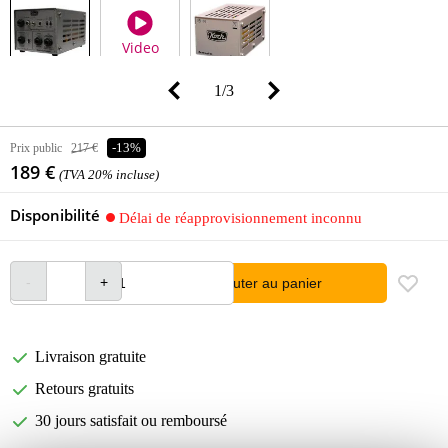
Video
1
/
3
Prix public
217 €
-13%
189 €
(TVA 20% incluse)
Disponibilité
Délai de réapprovisionnement inconnu
Ajouter au panier
Livraison gratuite
Retours gratuits
30 jours satisfait ou remboursé