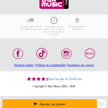
Livraison offerte dès 99
Commande passée
30 jours satisfait ou
€* / Retours gratuits
avant 23:00, livraison
remboursé
sous 2 jours ouvrés (si
en stock)
BLOG
Mentions légales
|
Politique de confidentialité
|
Paramètres des cookies
basé sur plus de 29 065 avis
Copyright © Bax Music 2003 - 2026
Ajouter au panier