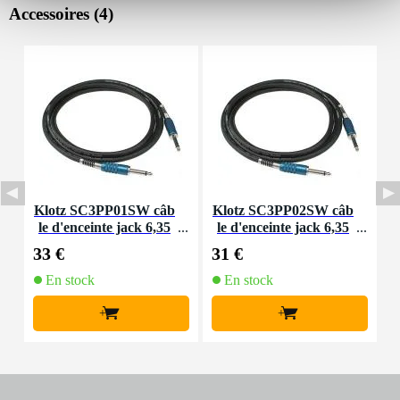
Accessoires (4)
Klotz SC3PP01SW câb
Klotz SC3PP02SW câb
le d'enceinte jack 6,35
le d'enceinte jack 6,35
k
mm 2p - jack 6,35 mm
mm 2br. - jack 6,35 mm
33 €
31 €
3
2p - 1m
2br. - 2m
En stock
En stock
+
+