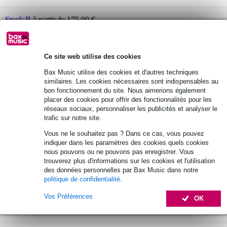
Stock B
à partir de 175,00 €
Optez maintenant pour une extension de garantie de 2
ans et profitez de plus d'avantages exclusifs !
Ce site web utilise des cookies
9,45 € (frais uniques)
Bax Music utilise des cookies et d'autres techniques
similaires. Les cookies nécessaires sont indispensables au
Informations
bon fonctionnement du site. Nous aimerions également
placer des cookies pour offrir des fonctionnalités pour les
simulateur de puissance, d'atténuation et de haut-parleur
réseaux sociaux, personnaliser les publicités et analyser le
trafic sur notre site.
capacité de charge : 60 W continu, 100 W en crête
Vous ne le souhaitez pas ? Dans ce cas, vous pouvez
entrée de l'ampli de sortie de haut-parleur (8 ohms)
indiquer dans les paramètres des cookies quels cookies
Afficher toutes les caractéristiques du produit
nous pouvons ou ne pouvons pas enregistrer. Vous
trouverez plus d'informations sur les cookies et l'utilisation
Autres variantes (3)
des données personnelles par Bax Music dans notre
politique de confidentialité
.
Vos Préférences
OK