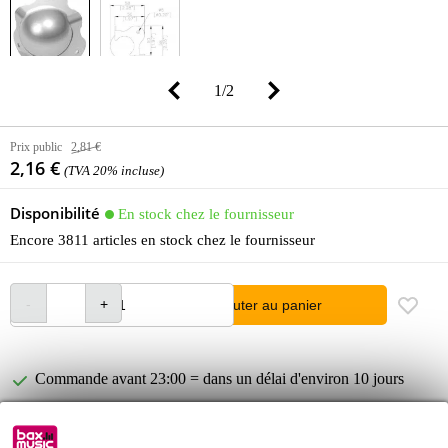
1
/
2
Prix public
2,81 €
2,16 €
(TVA 20% incluse)
Disponibilité
En stock chez le fournisseur
Encore 3811 articles en stock chez le fournisseur
Ajouter au panier
Commande avant 23:00 = dans un délai d'environ 10 jours
ouvrables à domicile
Retours gratuits