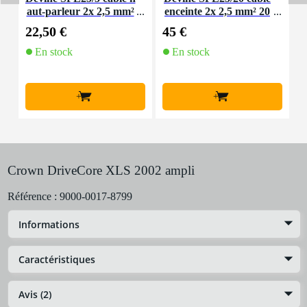
aut-parleur 2x 2,5 mm²
enceinte 2x 2,5 mm² 20
n
5 m
m
22,50 €
45 €
7
En stock
En stock
+
+
Crown DriveCore XLS 2002 ampli
Référence :
9000-0017-8799
Informations
Caractéristiques
Avis (2)