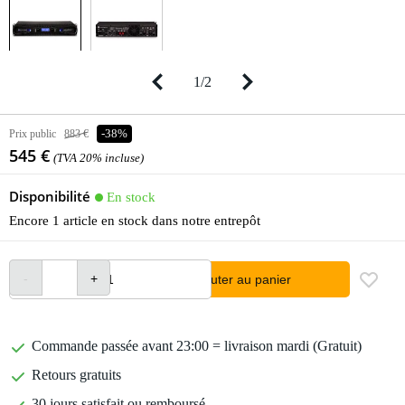
1
/
2
Prix public
883 €
-38%
545 €
(TVA 20% incluse)
Disponibilité
En stock
Encore 1 article en stock dans notre entrepôt
Ajouter au panier
Commande passée avant 23:00 = livraison mardi (Gratuit)
Retours gratuits
30 jours satisfait ou remboursé