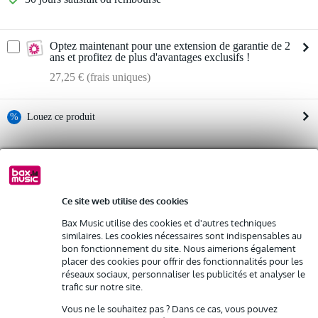
Optez maintenant pour une extension de garantie de 2
ans et profitez de plus d'avantages exclusifs !
27,25 € (frais uniques)
%
Louez ce produit
Informations
Louez ce produit à partir de 39 € par mois
Location de plusieurs produits à la fois : min. 300 € et max.
ampli sono
2 500 €
gratuite
classe D
Livraison à domicile
Ce site web utilise des cookies
Résiliation possible du contrat après 4 mois
équipé de la technologie DriveCore
Bax Music utilise des cookies et d'autres techniques
Possibilité d'acheter votre/vos produit(s) à un tarif réduit
similaires. Les cookies nécessaires sont indispensables au
Afficher toutes les caractéristiques du produit
Remplacement rapide par Bax Music en cas de défectuosité
bon fonctionnement du site. Nous aimerions également
placer des cookies pour offrir des fonctionnalités pour les
réseaux sociaux, personnaliser les publicités et analyser le
Autres variantes (3)
Louez ce produit
trafic sur notre site.
Vous ne le souhaitez pas ? Dans ce cas, vous pouvez