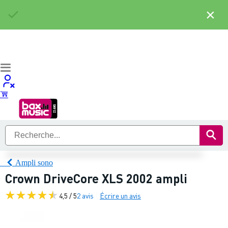
×
Ampli sono
Crown DriveCore XLS 2002 ampli
4,5 / 5
2 avis
Écrire un avis