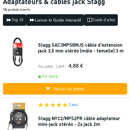
Adaptateurs & câbles jack Stagg
16
produits trouvés.
Top 10
Lancer le Guide interactif
Guide d'achat
Stagg SAC3MPSBMJS câble d'extension
jack 3,5 mm stéréo (mâle - femelle) 3 m
4,88 €
Prix public
7,10 €
En stock
Ajouter au panier
2 avis
Stagg NYC2/MPS2PR câble adaptateur
mini-jack stéréo - 2x jack 2m