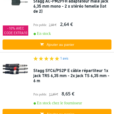
Stagg AC-PM2PFH adaptateur mâle jack
6,35 mm mono - 2 x stéréo femelle (lot
de 2)
2,64 €
Prix public
2,66 €
-10% AVEC
CODE EXTRA10
En stock
Ajouter au panier
1 avis
Stagg SYC6/PS2P E câble répartiteur 1x
jack TRS 6,35 mm - 2x jack TS 6,35 mm -
6 m
8,65 €
Prix public
11,85 €
En stock chez le fournisseur