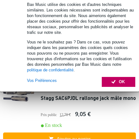
Bax Music utilise des cookies et d'autres techniques
similaires. Les cookies nécessaires sont indispensables au
Stagg AC-PMS2PFH adaptateur jack
bon fonctionnement du site. Nous aimerions également
stéréo mâle 6,35 mm - 2x jack stéréo
placer des cookies pour offrir des fonctionnalités pour les
femelle 6,35 mm (lot de 2)
réseaux sociaux, personnaliser les publicités et analyser le
trafic sur notre site.
2,44 €
Vous ne le souhaitez pas ? Dans ce cas, vous pouvez
Prix public
6,75 €
indiquer dans les paramètres des cookies quels cookies
En stock
nous pouvons ou ne pouvons pas enregistrer. Vous
trouverez plus d'informations sur les cookies et l'utilisation
des données personnelles par Bax Music dans notre
Ajouter au panier
politique de confidentialité
.
Vos Préférences
OK
7 avis
Stagg SAC6PJDL rallonge jack mâle mono
9,05 €
Prix public
12,70 €
En stock
Ajouter au panier