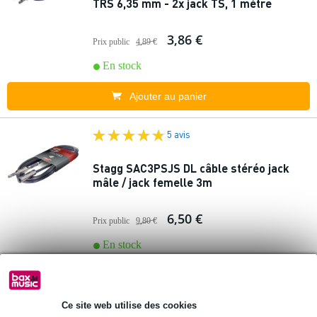
TRS 6,35 mm - 2x jack TS, 1 mètre
3,86 €
Prix public
4,89 €
En stock
Ajouter au panier
5 avis
Stagg SAC3PSJS DL câble stéréo jack
mâle / jack femelle 3m
6,50 €
Prix public
9,80 €
En stock
Ajouter au panier
Ce site web utilise des cookies
3 avis