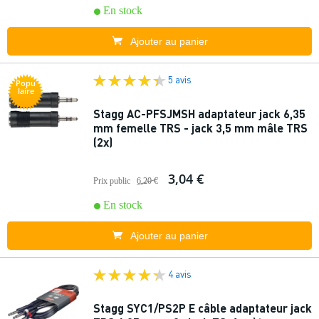
En stock
Ajouter au panier
5 avis
Popu
laire
Stagg AC-PFSJMSH adaptateur jack 6,35
mm femelle TRS - jack 3,5 mm mâle TRS
(2x)
3,04 €
Prix public
6,20 €
En stock
Ajouter au panier
4 avis
Stagg SYC1/PS2P E câble adaptateur jack