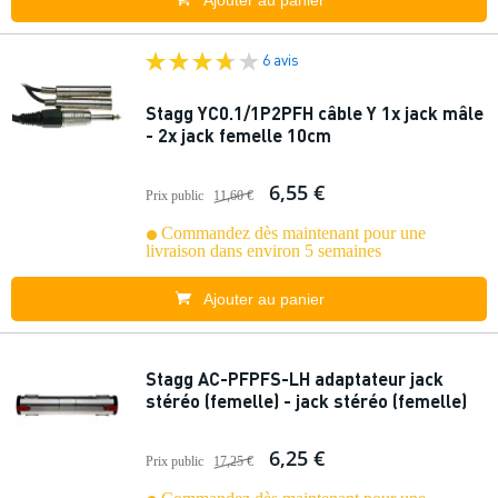
Ajouter au panier
6 avis
Stagg YC0.1/1P2PFH câble Y 1x jack mâle
- 2x jack femelle 10cm
6,55 €
Prix public
11,60 €
Commandez dès maintenant pour une
livraison dans environ 5 semaines
Ajouter au panier
Stagg AC-PFPFS-LH adaptateur jack
stéréo (femelle) - jack stéréo (femelle)
6,25 €
Prix public
17,25 €