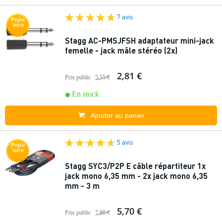
7 avis
Popu
laire
Stagg AC-PMSJFSH adaptateur mini-jack
femelle - jack mâle stéréo (2x)
2,81 €
Prix public
5,55 €
En stock
Ajouter au panier
5 avis
Popu
laire
Stagg SYC3/P2P E câble répartiteur 1x
jack mono 6,35 mm - 2x jack mono 6,35
mm - 3 m
5,70 €
Prix public
7,80 €