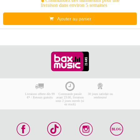
Commandez dès maintenant pour une
livraison dans environ 5 semaines
Ajouter au panier
Livraison offerte dès 99
Commande passée
30 jours satisfait ou
€* / Retours gratuits
avant 23:00, livraison
remboursé
sous 2 jours ouvrés (si
en stock)
BLOG