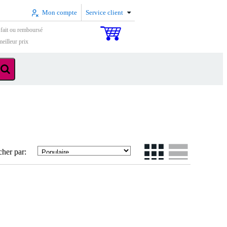
Mon compte
Service client
sfait ou remboursé
eilleur prix
cher par: