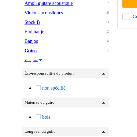
Ampli guitare acoustique
2
Violons acoustiques
16
C
Stock B
13
Etui banjo
2
Banjos
6
Guiro
1
Voir plus
Éco-responsabilité du produit
non spécifié
1
Matériau du guiro
bois
1
Longueur du guiro