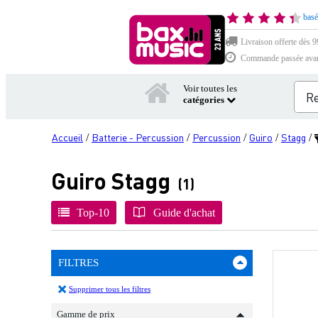
basé
Livraison offerte dès 99
Commande passée avant 
Voir toutes les
catégories
Accueil
Batterie - Percussion
Percussion
Guiro
Stagg
/
/
/
/
/
Guiro Stagg
(1)
Top-10
Guide d'achat
FILTRES
Supprimer tous les filtres
Gamme de prix