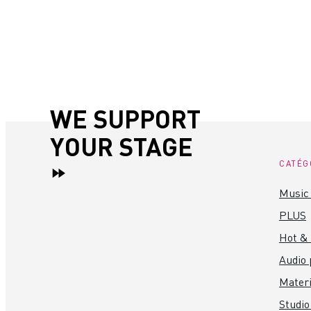
WE SUPPORT
YOUR STAGE
CATÉG
Music 
PLUS
Hot &
Audio 
Materi
Studio