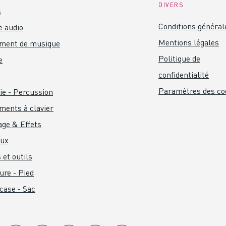
DIVERS
s
Conditions général
 audio
Mentions légales
ument de musique
Politique de
e
confidentialité
Paramètres des co
ie - Percussion
ments à clavier
age & Effets
aux
 et outils
ure - Pied
 case - Sac