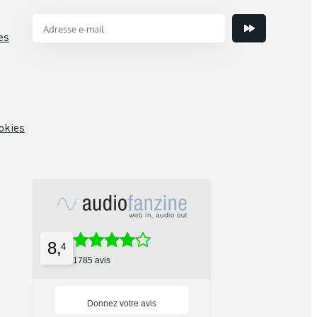
es
okies
8,
4
1785 avis
Donnez votre avis