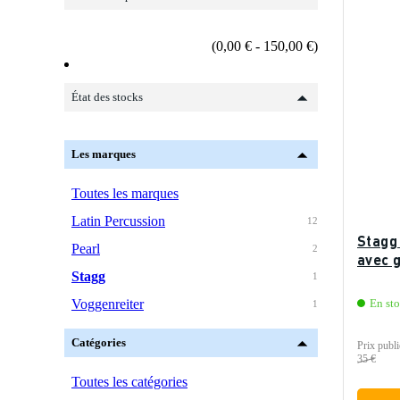
(0,00 € - 150,00 €)
État des stocks
Les marques
Toutes les marques
Latin Percussion
12
Stagg
Pearl
2
avec g
Stagg
1
Voggenreiter
En sto
1
Catégories
Prix publi
35 €
Toutes les catégories