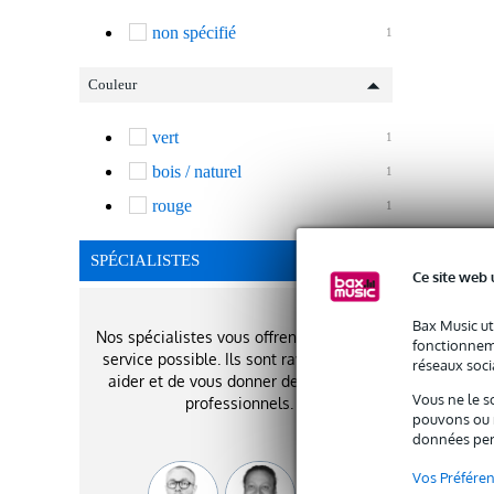
non spécifié
1
Couleur
vert
1
bois / naturel
1
rouge
1
SPÉCIALISTES
Ce site web 
Bax Music ut
Nos spécialistes vous offrent le meilleur
fonctionneme
service possible. Ils sont ravis de vous
réseaux socia
aider et de vous donner des conseils
Vous ne le s
professionnels.
pouvons ou n
données per
Vos Préfére