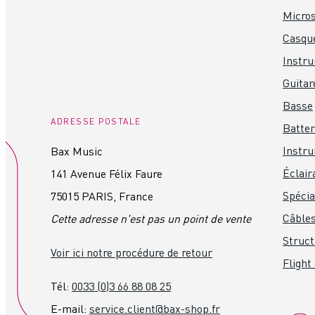
Micro
Casque
Instr
Guitar
Basse
ADRESSE POSTALE
Batter
Instru
Bax Music
Éclair
141 Avenue Félix Faure
Spéci
75015 PARIS, France
Câbles
Cette adresse n'est pas un point de vente
Struct
Voir ici notre procédure de retour
Flight
Tél:
0033 (0)3 66 88 08 25
E-mail:
service.client@bax-shop.fr