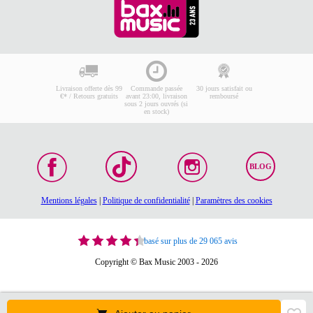
Livraison offerte dès 99
Commande passée
30 jours satisfait ou
€* / Retours gratuits
avant 23:00, livraison
remboursé
sous 2 jours ouvrés (si
en stock)
BLOG
Mentions légales
|
Politique de confidentialité
|
Paramètres des cookies
basé sur plus de 29 065 avis
Copyright © Bax Music 2003 - 2026