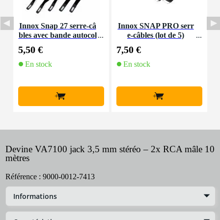
Innox Snap 27 serre-câ
Innox SNAP PRO serr
bles avec bande autocol
e-câbles (lot de 5)
K
lante
5,50 €
7,50 €
9
En stock
En stock
+
+
Devine VA7100 jack 3,5 mm stéréo – 2x RCA mâle 10
mètres
Référence :
9000-0012-7413
Informations