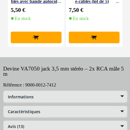
bles avec bande autocol
e-câbles (lot de 5)
K
lante
5,50 €
7,50 €
9
En stock
En stock
+
+
Devine VA7050 jack 3,5 mm stéréo – 2x RCA mâle 5
m
Référence :
9000-0012-7412
Informations
Caractéristiques
Avis (13)