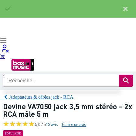
×
Adaptateurs & câbles jack - RCA
Devine VA7050 jack 3,5 mm stéréo – 2x
RCA mâle 5 m
5,0 / 5
13 avis
Écrire un avis
POPULAIRE