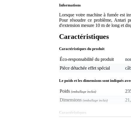
Informations
Lorsque votre machine à fumée est insta
Pour résoudre ce problème, Antari pr
d'extension mesure 10 m de long et dis
Caractéristiques
Caractéristiques du produit
Éco-responsabilité du produit
non
Pièce détachée effet spécial
câb
Le poids et les dimensions sont indiqués ave
Poids
23
(emballage inclus)
Dimensions
21,
(emballage inclus)
Caractéristiques
câble d'extension pour télécom
connexions jack 6,35 mm (mâle 