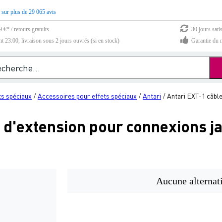
 sur plus de 29 065 avis
 €* / retours gratuits
30 jours sati
23:00, livraison sous 2 jours ouvrés (si en stock)
Garantie du m
ts spéciaux
Accessoires pour effets spéciaux
Antari
Antari EXT-1 câbl
/
/
/
e d'extension pour connexions j
Aucune alternat