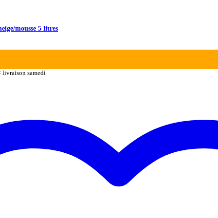
eige/mousse 5 litres
 livraison samedi