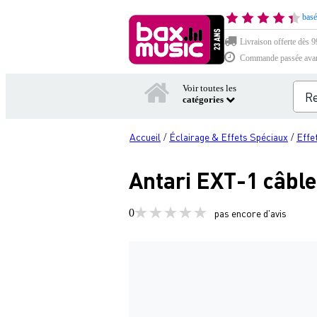
basé
Livraison offerte dès 99
Commande passée avant 
Voir toutes les
catégories
Accueil
Éclairage & Effets Spéciaux
Effe
/
/
Antari EXT-1 câbl
0
pas encore d'avis