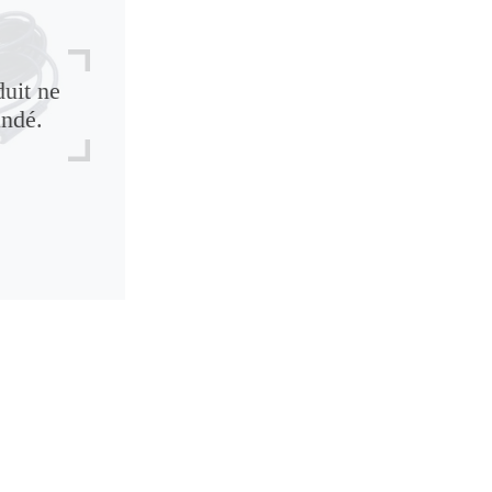
duit ne
andé.