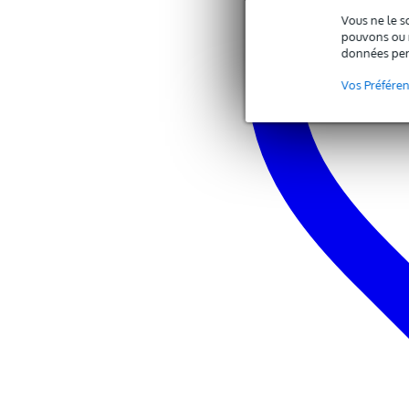
Vous ne le s
pouvons ou n
données per
Vos Préfére