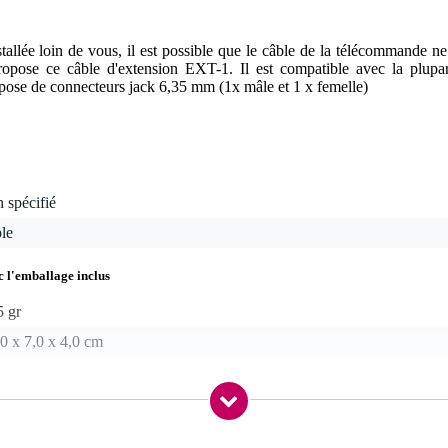
llée loin de vous, il est possible que le câble de la télécommande ne s
opose ce câble d'extension EXT-1. Il est compatible avec la plupar
pose de connecteurs jack 6,35 mm (1x mâle et 1 x femelle)
 spécifié
le
c l'emballage inclus
5 gr
0 x 7,0 x 4,0 cm
mande de machine à fumée
+ femelle)