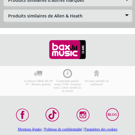
Produits similaires d'autres marques
Produits similaires de Allen & Heath
Livraison offerte dès 99
Commande passée
30 jours satisfait ou
€* / Retours gratuits
avant 23:00, livraison
remboursé
sous 2 jours ouvrés (si
en stock)
BLOG
Mentions légales
|
Politique de confidentialité
|
Paramètres des cookies