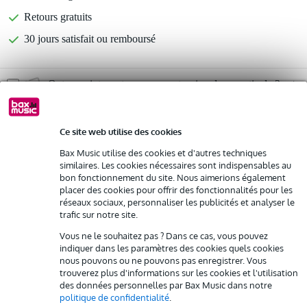
Retours gratuits
30 jours satisfait ou remboursé
Optez maintenant pour une extension de garantie de 2
ans et profitez de plus d'avantages exclusifs !
36,05 € (frais uniques)
Ce site web utilise des cookies
Bax Music utilise des cookies et d'autres techniques
%
Louez ce produit
similaires. Les cookies nécessaires sont indispensables au
bon fonctionnement du site. Nous aimerions également
Informations
placer des cookies pour offrir des fonctionnalités pour les
Louez ce produit à partir de 52 € par mois
réseaux sociaux, personnaliser les publicités et analyser le
Location de plusieurs produits à la fois : min. 300 € et max.
boîtier de scène numérique de haute qualité
trafic sur notre site.
2 500 €
gratuite
format rackable 19"
Livraison à domicile
Vous ne le souhaitez pas ? Dans ce cas, vous pouvez
Résiliation possible du contrat après 4 mois
indiquer dans les paramètres des cookies quels cookies
8x entrée analogique
Possibilité d'acheter votre/vos produit(s) à un tarif réduit
nous pouvons ou ne pouvons pas enregistrer. Vous
Afficher toutes les caractéristiques du produit
trouverez plus d'informations sur les cookies et l'utilisation
Remplacement rapide par Bax Music en cas de défectuosité
des données personnelles par Bax Music dans notre
Autres variantes (4)
politique de confidentialité
.