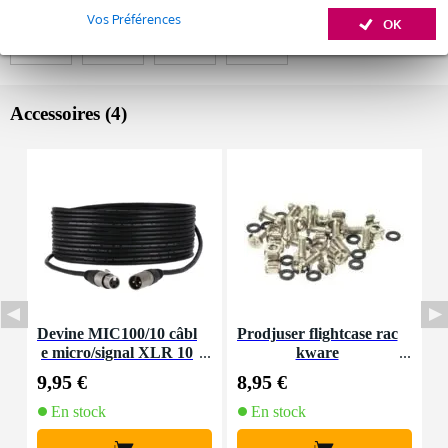
Louez ce produit
Vos Préférences
OK
Accessoires (4)
Devine MIC100/10 câbl
Prodjuser flightcase rac
D
e micro/signal XLR 10
kware
y
m
9,95 €
8,95 €
5
En stock
En stock