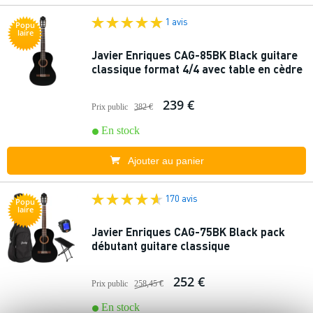
1 avis
Popu
laire
Javier Enriques CAG-85BK Black guitare
classique format 4/4 avec table en cèdre
239 €
Prix public
382 €
En stock
Ajouter au panier
170 avis
Popu
laire
Javier Enriques CAG-75BK Black pack
débutant guitare classique
252 €
Prix public
258,45 €
En stock