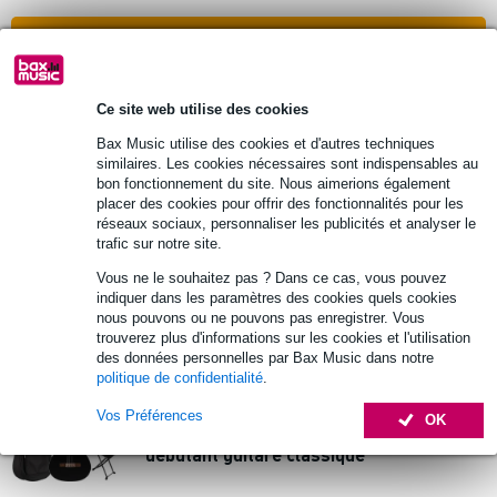
Ajouter au panier
171 avis
Popu
Ce site web utilise des cookies
laire
Bax Music utilise des cookies et d'autres techniques
Javier Enriques CAG-75NT Natural pack
similaires. Les cookies nécessaires sont indispensables au
débutant guitare classique
bon fonctionnement du site. Nous aimerions également
placer des cookies pour offrir des fonctionnalités pour les
réseaux sociaux, personnaliser les publicités et analyser le
232 €
Prix public
237,45 €
trafic sur notre site.
En stock
Vous ne le souhaitez pas ? Dans ce cas, vous pouvez
indiquer dans les paramètres des cookies quels cookies
nous pouvons ou ne pouvons pas enregistrer. Vous
Ajouter au panier
trouverez plus d'informations sur les cookies et l'utilisation
des données personnelles par Bax Music dans notre
170 avis
politique de confidentialité
.
Popu
laire
Vos Préférences
OK
Javier Enriques CAG-85BK Black pack
débutant guitare classique