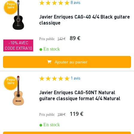
8 avis
Popu
laire
Javier Enriques CAG-40 4/4 Black guitare
classique
89 €
Prix public
142 €
-10% AVEC
CODE EXTRA10
En stock
Ajouter au panier
1 avis
Popu
laire
Javier Enriques CAG-50NT Natural
guitare classique format 4/4 Natural
119 €
Prix public
190 €
En stock