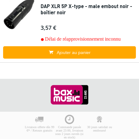
DAP XLR 5P X-type - male embout noir -
boîtier noir
3,57 €
Délai de réapprovisionnement inconnu
Ajouter au panier
Livraison offerte dès 99
Commande passée
30 jours satisfait ou
€* / Retours gratuits
avant 23:00, livraison
remboursé
sous 2 jours ouvrés (si
en stock)