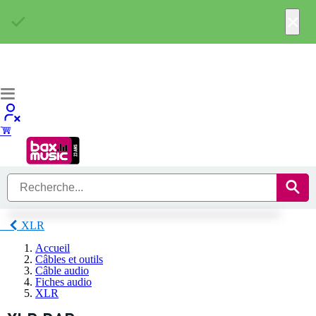
×
XLR
Accueil
Câbles et outils
Câble audio
Fiches audio
XLR