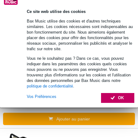
DAP XLR 5P X-type - female embout noir
- boîtier nickel
Ce site web utilise des cookies
Bax Music utilise des cookies et d'autres techniques
3,79 €
similaires. Les cookies nécessaires sont indispensables au
bon fonctionnement du site. Nous aimerions également
En stock chez le fournisseur
placer des cookies pour offrir des fonctionnalités pour les
réseaux sociaux, personnaliser les publicités et analyser le
trafic sur notre site.
Ajouter au panier
Vous ne le souhaitez pas ? Dans ce cas, vous pouvez
indiquer dans les paramètres des cookies quels cookies
nous pouvons ou ne pouvons pas enregistrer. Vous
DAP XLR 5P X-type - male embout noir -
trouverez plus d'informations sur les cookies et l'utilisation
boîtier en nickel
des données personnelles par Bax Music dans notre
politique de confidentialité
.
3,57 €
Vos Préférences
OK
En stock chez le fournisseur
Ajouter au panier