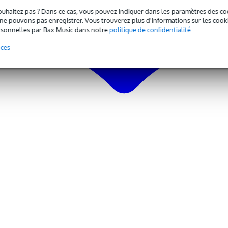
ouhaitez pas ? Dans ce cas, vous pouvez indiquer dans les paramètres des co
e pouvons pas enregistrer. Vous trouverez plus d'informations sur les cookies
sonnelles par Bax Music dans notre
politique de confidentialité
.
sique
nces
mm mono
eur AC
 l'utilisation)
m