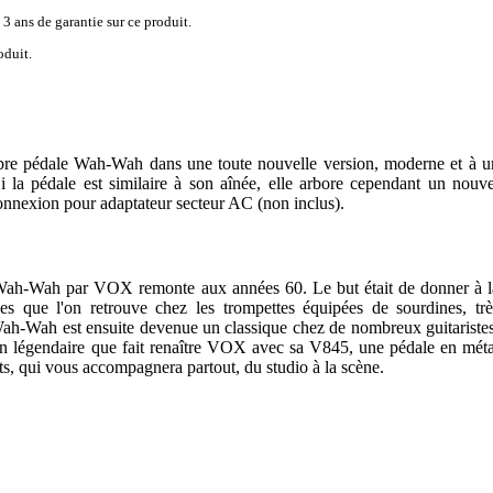
 3 ans de garantie sur ce produit.
oduit.
re pédale Wah-Wah dans une toute nouvelle version, moderne et à u
Si la pédale est similaire à son aînée, elle arbore cependant un nouve
 connexion pour adaptateur secteur AC (non inclus).
 Wah-Wah par VOX remonte aux années 60. Le but était de donner à l
lles que l'on retrouve chez les trompettes équipées de sourdines, trè
Wah-Wah est ensuite devenue un classique chez de nombreux guitaristes
son légendaire que fait renaître VOX avec sa V845, une pédale en méta
olts, qui vous accompagnera partout, du studio à la scène.