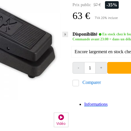
-35%
Prix public
97 €
63 €
TVA 20% incluse
Disponibilité
En stock chez le fo
Commande avant 23:00 = dans un délai 
Encore largement en stock chez
-
+
Comparer
Informations
Vidéo