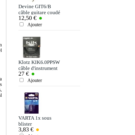
Devine GIT6/B
câble guitare coudé
12,50 €
jack 2p - jack 2p, 6
mètres
Ajouter
n
l
Klotz KIK6.0PPSW
câble d'instrument
27 €
jack/jack 6m
a
Ajouter
s
,
l
VARTA 1x sous
blister
3,83 €