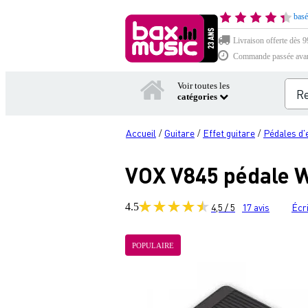
basé
Livraison offerte dès 99
Commande passée avant 
Voir toutes les
catégories
Accueil
Guitare
Effet guitare
Pédales d'
/
/
/
VOX V845 pédale
4.5
4,5 / 5
17
avis
Écri
POPULAIRE