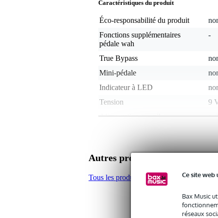
Caractéristiques du produit
Éco-responsabilité du produit
non
Fonctions supplémentaires
-
pédale wah
True Bypass
non
Mini-pédale
no
Indicateur à LED
no
Tension
9 
Alimentation par pile
oui
Centre négatif/positif
cen
Type de fiche adaptateur
cyl
Autres produits de VOX
Adaptateur inclus
no
Ce site web 
Tous les produits de VOX
Le poids et les dimensions sont indiqués ave
Bax Music ut
Poids
1,1
(emballage inclus)
fonctionneme
Dimensions
28,
réseaux socia
(emballage inclus)