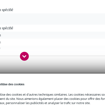
 spécifié
 spécifié
n
n
V
tre négatif
indrique 2,1 mm (dimension interne)
n
utilise des cookies
c l'emballage inclus
ilise des cookies et d'autres techniques similaires. Les cookies nécessaires 
 kg
nt du site. Nous aimerions également placer des cookies pour offrir des fon
0 x 11,5 x 8,0 cm
ux, personnaliser les publicités et analyser le trafic sur notre site.