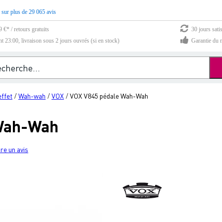
 sur plus de 29 065 avis
 €* / retours gratuits
30 jours sati
23:00, livraison sous 2 jours ouvrés (si en stock)
Garantie du m
effet
Wah-wah
VOX
VOX V845 pédale Wah-Wah
/
/
/
 Wah-Wah
re un avis