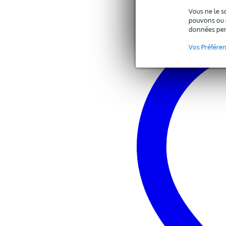
Vous ne le s
Caractéristiques
pouvons ou n
données per
pédale Wah-Wah
basée sur la VOX Wah-Wah clas
Vos Préfére
entrée instrument : jack 6,35 
sortie : jack 6,35 mm mono
alimentation : pile 9V DC
connexion pour adaptateur sect
autonomie : env. 100 heures (selon
construction en métal robuste
dimensions : 102 x 252 x 75 m
poids : 942 g (avec pile)
couleur : noir