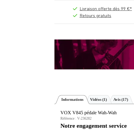
Livraison offerte dès 99 €*
Retours gratuits
Informations
Vidéos (1)
Avis
(17)
VOX V845 pédale Wah-Wah
Référence :
V-236282
Notre engagement service