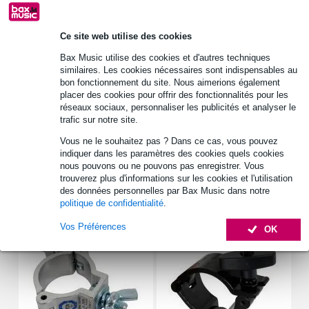
Retours gratuits
30 jours satisfait ou remboursé
Ce site web utilise des cookies
Bax Music utilise des cookies et d'autres techniques
similaires. Les cookies nécessaires sont indispensables au
Optez maintenant pour une extension de garantie de 2
bon fonctionnement du site. Nous aimerions également
ans et profitez de plus d'avantages exclusifs !
placer des cookies pour offrir des fonctionnalités pour les
8,65 € (frais uniques)
réseaux sociaux, personnaliser les publicités et analyser le
trafic sur notre site.
Informations
Vous ne le souhaitez pas ? Dans ce cas, vous pouvez
indiquer dans les paramètres des cookies quels cookies
Afficher toutes les caractéristiques du produit
nous pouvons ou ne pouvons pas enregistrer. Vous
trouverez plus d'informations sur les cookies et l'utilisation
des données personnelles par Bax Music dans notre
Accessoires (7)
politique de confidentialité
.
Vos Préférences
OK