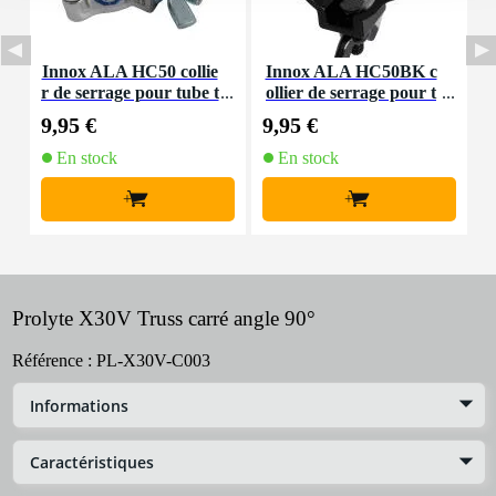
Innox ALA HC50 collie
Innox ALA HC50BK c
P
r de serrage pour tube t
ollier de serrage pour t
russ
ube truss
9,95 €
9,95 €
2
En stock
En stock
+
+
Prolyte X30V Truss carré angle 90°
Référence :
PL-X30V-C003
Informations
Caractéristiques