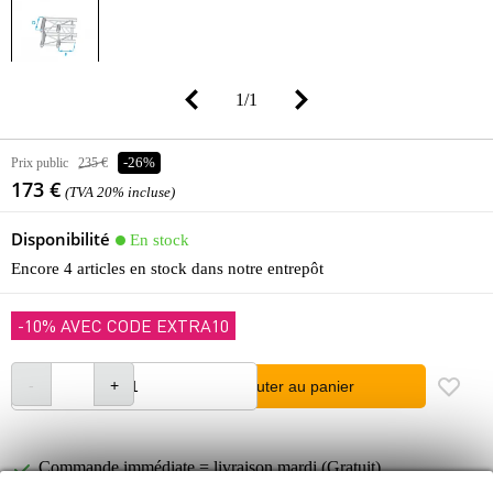
1
/
1
Prix public
235 €
-26%
173 €
(TVA 20% incluse)
Disponibilité
En stock
Encore 4 articles en stock dans notre entrepôt
-10% AVEC CODE EXTRA10
Ajouter au panier
Commande immédiate = livraison mardi (Gratuit)