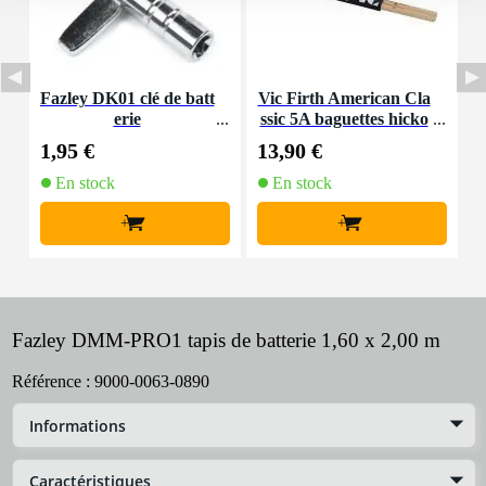
Fazley DK01 clé de batt
Vic Firth American Cla
F
erie
ssic 5A baguettes hicko
t
ry avec olive en bois
1,95 €
13,90 €
6
En stock
En stock
+
+
Fazley DMM-PRO1 tapis de batterie 1,60 x 2,00 m
Référence :
9000-0063-0890
Informations
Caractéristiques