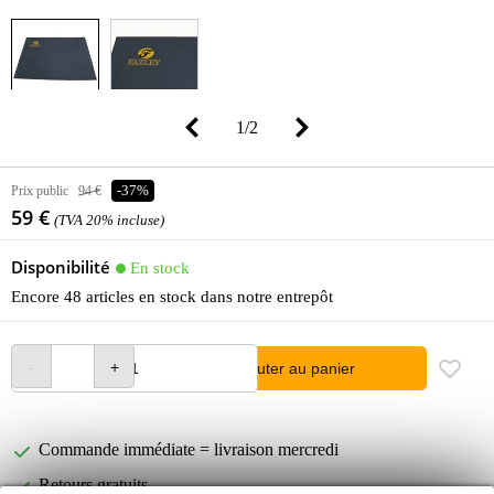
1
/
2
Prix public
94 €
-37%
59 €
(TVA 20% incluse)
Disponibilité
En stock
Encore 48 articles en stock dans notre entrepôt
Ajouter au panier
Commande immédiate = livraison mercredi
Retours gratuits