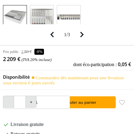
1
/
3
Prix public
2 395 €
-8%
2 209 €
(TVA 20% incluse)
0,05 €
dont éco-participation :
Disponibilité
Commandez dès maintenant pour une livraison
sous environ 6 jours ouvrés
Ajouter au panier
Livraison gratuite
Retours gratuits