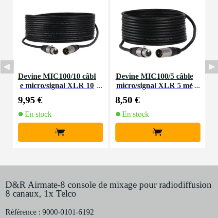
Devine MIC100/10 câbl
Devine MIC100/5 câble
D
e micro/signal XLR 10
micro/signal XLR 5 mè
m
tres
9,95 €
8,50 €
4
En stock
En stock
+
+
D&R Airmate-8 console de mixage pour radiodiffusion
8 canaux, 1x Telco
Référence :
9000-0101-6192