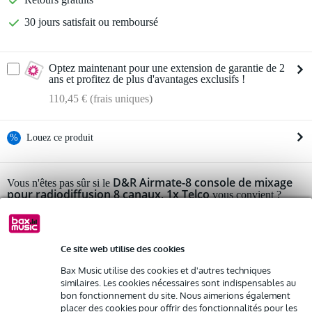
30 jours satisfait ou remboursé
Optez maintenant pour une extension de garantie de 2
ans et profitez de plus d'avantages exclusifs !
110,45 € (frais uniques)
%
Louez ce produit
Louez ce produit à partir de 158 € par mois
D&R Airmate-8 console de mixage
Vous n'êtes pas sûr si le
pour radiodiffusion 8 canaux, 1x Telco
Location de plusieurs produits à la fois : min. 300 € et max.
vous convient ?
2 500 €
Démarrer la vérification
gratuite
Livraison à domicile
Résiliation possible du contrat après 4 mois
Possibilité d'acheter votre/vos produit(s) à un tarif réduit
Ce site web utilise des cookies
Remplacement rapide par Bax Music en cas de défectuosité
Informations
Bax Music utilise des cookies et d'autres techniques
similaires. Les cookies nécessaires sont indispensables au
D&R Airmate-USB
bon fonctionnement du site. Nous aimerions également
Louez ce produit
mélangeur de diffusion à 8 canaux
placer des cookies pour offrir des fonctionnalités pour les