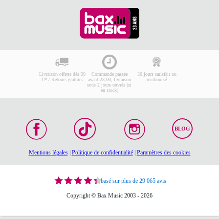
Livraison offerte dès 99
Commande passée
30 jours satisfait ou
€* / Retours gratuits
avant 23:00, livraison
remboursé
sous 2 jours ouvrés (si
en stock)
BLOG
Mentions légales
|
Politique de confidentialité
|
Paramètres des cookies
basé sur plus de 29 065 avis
Copyright © Bax Music 2003 - 2026