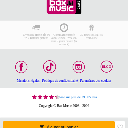
Livraison offerte dès 99
Commande passée
30 jours satisfait ou
€* / Retours gratuits
avant 23:00, livraison
remboursé
sous 2 jours ouvrés (si
en stock)
BLOG
Mentions légales
|
Politique de confidentialité
|
Paramètres des cookies
basé sur plus de 29 065 avis
Copyright © Bax Music 2003 - 2026
Ajouter au panier