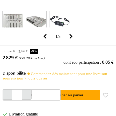
1
/
3
Prix public
3 120 €
-9%
2 829 €
(TVA 20% incluse)
0,05 €
dont éco-participation :
Disponibilité
Commandez dès maintenant pour une livraison
sous environ 7 jours ouvrés
Ajouter au panier
Livraison gratuite