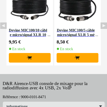
Devine MIC100/10 câbl
Devine MIC100/5 câble
D
e micro/signal XLR 10
micro/signal XLR 5 mè
m
tres
9,95 €
8,50 €
4
En stock
En stock
+
+
D&R Airence-USB console de mixage pour la
radiodiffusion avec 4x USB, 2x VoIP
Référence :
9000-0101-8471
Informations