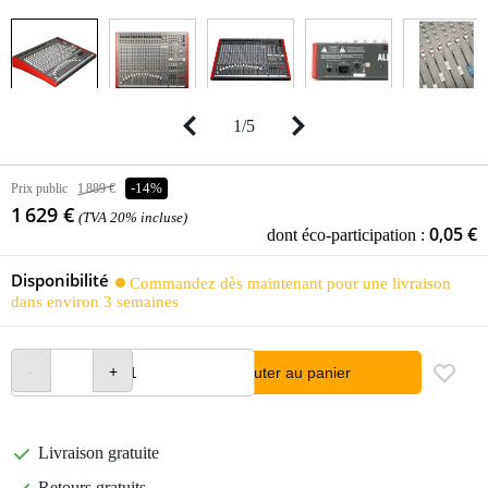
1
/
5
Prix public
1 889 €
-14%
1 629 €
(TVA 20% incluse)
0,05 €
dont éco-participation :
Disponibilité
Commandez dès maintenant pour une livraison
dans environ 3 semaines
Ajouter au panier
Livraison gratuite
Retours gratuits