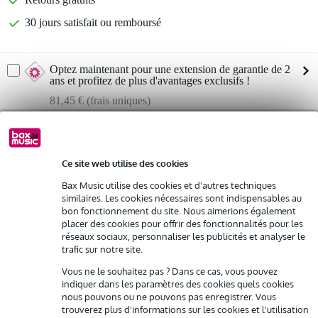
30 jours satisfait ou remboursé
Optez maintenant pour une extension de garantie de 2
ans et profitez de plus d'avantages exclusifs !
81,45 € (frais uniques)
%
Louez ce produit
Ce site web utilise des cookies
Louez ce produit à partir de 116 € par mois
Allen & Heath ZED 420 console de
Bax Music utilise des cookies et d'autres techniques
Vous n'êtes pas sûr si le
mixage sono/scène/studio
Location de plusieurs produits à la fois : min. 300 € et max.
similaires. Les cookies nécessaires sont indispensables au
vous convient ?
2 500 €
bon fonctionnement du site. Nous aimerions également
Démarrer la vérification
gratuite
Livraison à domicile
placer des cookies pour offrir des fonctionnalités pour les
réseaux sociaux, personnaliser les publicités et analyser le
Résiliation possible du contrat après 4 mois
trafic sur notre site.
Possibilité d'acheter votre/vos produit(s) à un tarif réduit
Remplacement rapide par Bax Music en cas de défectuosité
Informations
Vous ne le souhaitez pas ? Dans ce cas, vous pouvez
indiquer dans les paramètres des cookies quels cookies
Afficher toutes les caractéristiques du produit
nous pouvons ou ne pouvons pas enregistrer. Vous
Louez ce produit
trouverez plus d'informations sur les cookies et l'utilisation