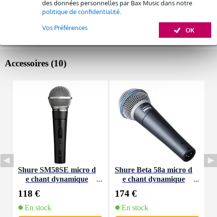
Autres variantes (4)
des données personnelles par Bax Music dans notre
politique de confidentialité
.
Vos Préférences
OK
Accessoires (10)
Shure SM58SE micro d
Shure Beta 58a micro d
S
e chant dynamique
e chant dynamique
118 €
174 €
5
En stock
En stock