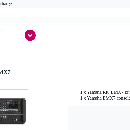
rcharge
 8
n
, 4 canaux
bandes
 2
EMX7
cun
entiomètres
rée micro (XLR), entrée ligne symétrique (jack 6,35 mm TRS), entrée
gne asymétrique (RCA)
tie ligne symétrique (jack 6,35 mm TRS), sortie ligne asymétrique
A), sortie enceinte verrouillable
ssus