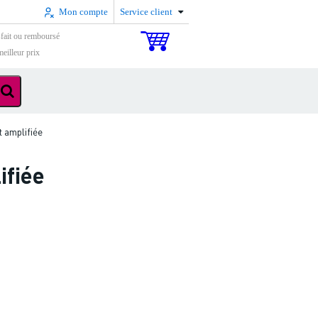
Mon compte
Service client
sfait ou remboursé
eilleur prix
 amplifiée
ifiée