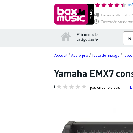
basé
Livraison offerte dès 99
Commande passée avant 
Voir toutes les
catégories
Accueil
Audio pro
Table de mixage
Table
/
/
/
Yamaha EMX7 conso
0
pas encore d'avis
É