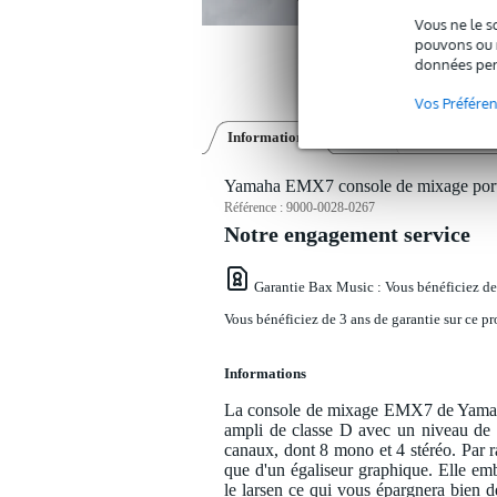
Vous ne le s
pouvons ou n
données per
Vos Préfére
Informations
Avis
(0)
Yamaha EMX7 console de mixage porta
Référence :
9000-0028-0267
Notre engagement service
Garantie Bax Music
: Vous bénéficiez de
Vous bénéficiez de 3 ans de garantie sur ce pr
Informations
La console de mixage EMX7 de Yamaha
ampli de classe D avec un niveau de 
canaux, dont 8 mono et 4 stéréo. Par 
que d'un égaliseur graphique. Elle e
le larsen ce qui vous épargnera bien d