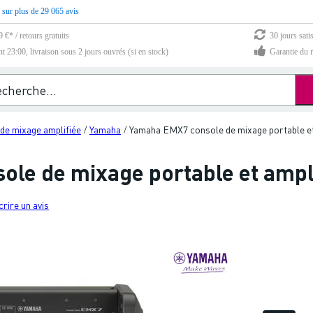
 sur plus de 29 065 avis
 €* / retours gratuits
30 jours sati
23:00, livraison sous 2 jours ouvrés (si en stock)
Garantie du m
 de mixage amplifiée
Yamaha
Yamaha EMX7 console de mixage portable et
/
/
le de mixage portable et ampl
crire un avis