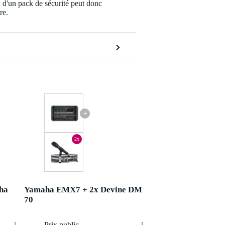
x d'un pack de sécurité peut donc
re.
+
2x
ha
Yamaha EMX7 + 2x Devine DM
70
1 073 €
Prix public
1 116 €