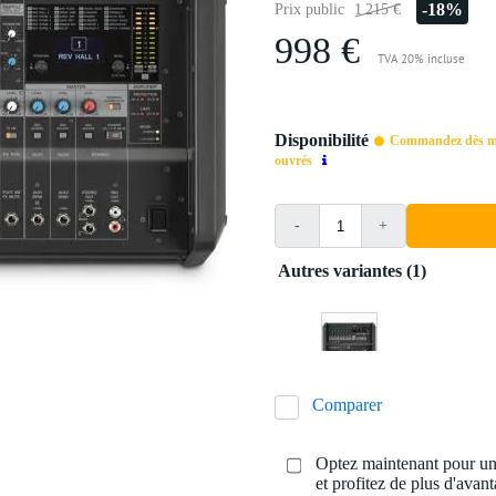
-18%
Prix public
1 215 €
998 €
TVA 20% incluse
Disponibilité
Commandez dès mai
ouvrés
-
+
Autres variantes (1)
Comparer
Optez maintenant pour une
et profitez de plus d'avant