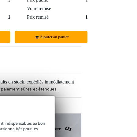
3 €
Votre remise
17 €
1 070 €
Prix remisé
1 099 €
Ajouter au panier
uits en stock, expédiés immédiatement
 paiement sûres et étendues
sont indispensables au bon
ctionnalités pour les