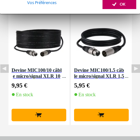
Accessoires (11)
Louez ce produit
Vos Préférences
OK
Devine MIC100/10 câbl
Devine MIC100/1.5 câb
D
e micro/signal XLR 10
le micro/signal XLR 1,5
m
m
mètre
9,95 €
5,95 €
8
En stock
En stock
+
+