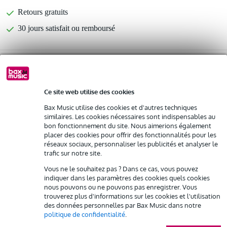
Retours gratuits
30 jours satisfait ou remboursé
Optez maintenant pour une extension de garantie de 2
ans et profitez de plus d'avantages exclusifs !
38,25 € (frais uniques)
Ce site web utilise des cookies
Bax Music utilise des cookies et d'autres techniques
%
Louez ce produit
similaires. Les cookies nécessaires sont indispensables au
bon fonctionnement du site. Nous aimerions également
placer des cookies pour offrir des fonctionnalités pour les
Informations
Louez ce produit à partir de 55 € par mois
réseaux sociaux, personnaliser les publicités et analyser le
Location de plusieurs produits à la fois : min. 300 € et max.
trafic sur notre site.
LD Systems MAUI 5 GO
2 500 €
Vous ne le souhaitez pas ? Dans ce cas, vous pouvez
gratuite
système sono actif en colonne
Livraison à domicile
indiquer dans les paramètres des cookies quels cookies
Résiliation possible du contrat après 4 mois
couleur : noir
nous pouvons ou ne pouvons pas enregistrer. Vous
Possibilité d'acheter votre/vos produit(s) à un tarif réduit
trouverez plus d'informations sur les cookies et l'utilisation
Afficher toutes les caractéristiques du produit
Remplacement rapide par Bax Music en cas de défectuosité
des données personnelles par Bax Music dans notre
politique de confidentialité
.