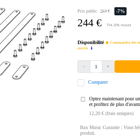
-7%
Prix public
263 €
244 €
TVA 20% incluse
Disponibilité
Commandez dès mai
ouvrés
-
+
Comparer
Optez maintenant pour une
et profitez de plus d'avant
12,20 € (frais uniques)
Bax Music Garantie : Vous béné
produit.