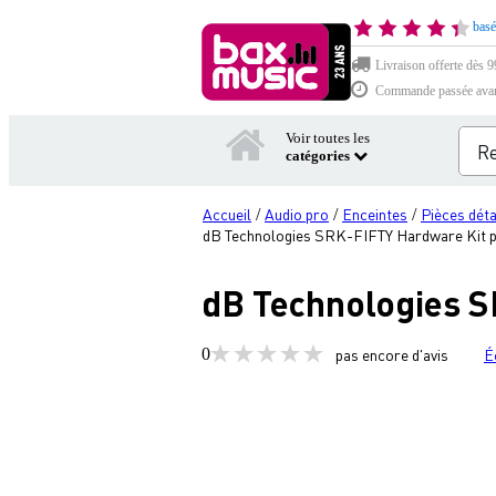
basé
Livraison offerte dès 99
Commande passée avant 
Voir toutes les
catégories
Accueil
Audio pro
Enceintes
Pièces dét
/
/
/
dB Technologies SRK-FIFTY Hardware Kit 
dB Technologies S
0
pas encore d'avis
É