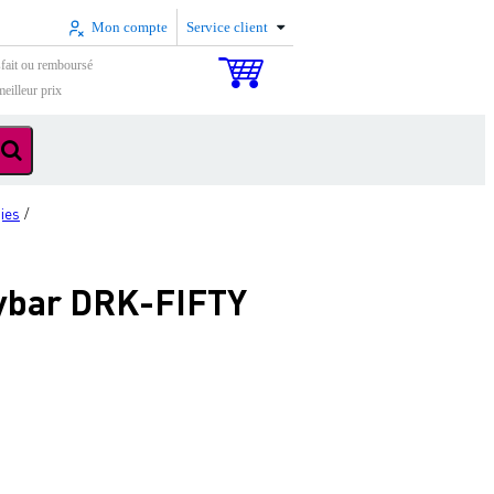
Mon compte
Service client
sfait ou remboursé
eilleur prix
ies
/
lybar DRK-FIFTY