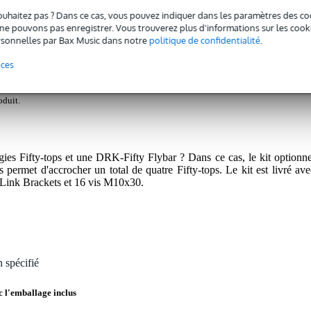
ouhaitez pas ? Dans ce cas, vous pouvez indiquer dans les paramètres des co
re Kit pour Flybar DRK-FIFTY
e pouvons pas enregistrer. Vous trouverez plus d'informations sur les cookies
sonnelles par Bax Music dans notre
politique de confidentialité
.
nces
 3 ans de garantie sur ce produit.
oduit.
es Fifty-tops et une DRK-Fifty Flybar ? Dans ce cas, le kit optionne
rmet d'accrocher un total de quatre Fifty-tops. Le kit est livré ave
s Link Brackets et 16 vis M10x30.
 spécifié
c l'emballage inclus