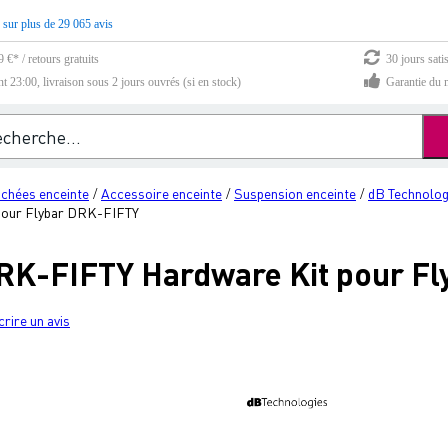
 sur plus de 29 065 avis
 €* / retours gratuits
30 jours sati
23:00, livraison sous 2 jours ouvrés (si en stock)
Garantie du m
achées enceinte
Accessoire enceinte
Suspension enceinte
dB Technolog
/
/
/
pour Flybar DRK-FIFTY
RK-FIFTY Hardware Kit pour F
crire un avis