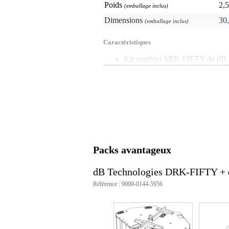
Poids
2,5
(emballage inclus)
Dimensions
30,
(emballage inclus)
Caractéristiques
Kit matériel SRK-FIFTY de dB 
Kit de quincaillerie supplémen
4x grand Link Bracket
6x grand support de liaison
16x vis M10x30
permet de suspendre quatre Fif
Packs avantageux
dB Technologies DRK-FIFTY + 
Référence : 9000-0144-5956