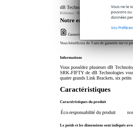
Vous ne le s
dB Technologies SRK-FIFTY Hardwa
pouvons ou n
Référence :
9000-0144-5952
données per
Notre engagement service
Vos Préfére
Garantie Bax Music
: Vous bénéficiez de
Vous bénéficiez de 3 ans de garantie sur ce pr
Informations
Vous possédez plusieurs dB Technologi
SRK-FIFTY de dB Technologies vous pe
quatre grands Link Brackets, six petit
Caractéristiques
Caractéristiques du produit
Éco-responsabilité du produit
non
Le poids et les dimensions sont indiqués ave