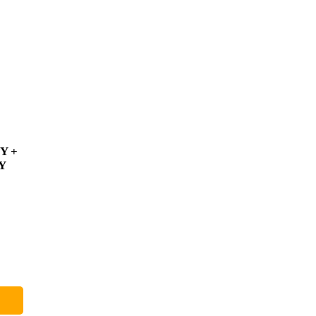
Y +
Y
660 €
19 €
641 €