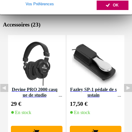
Vos Préférences
OK
Accessoires (23)
Devine PRO 2000 casq
Fazley SP-1 pédale de s
D
ue de studio
ustain
e
6
29 €
17,50 €
3
En stock
En stock
+
+