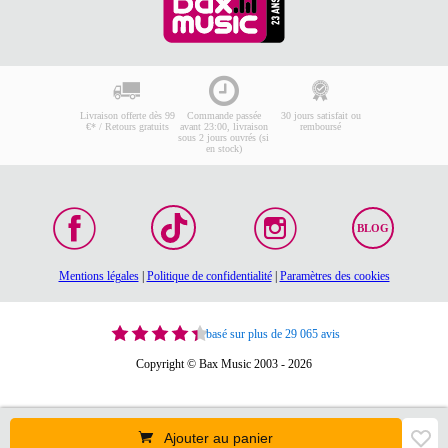
Livraison offerte dès 99
Commande passée
30 jours satisfait ou
€* / Retours gratuits
avant 23:00, livraison
remboursé
sous 2 jours ouvrés (si
en stock)
BLOG
Mentions légales
|
Politique de confidentialité
|
Paramètres des cookies
basé sur plus de 29 065 avis
Copyright © Bax Music 2003 - 2026
Ajouter au panier