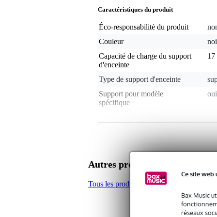
Caractéristiques du produit
Éco-responsabilité du produit
non
Couleur
noi
Capacité de charge du support
17
d'enceinte
Type de support d'enceinte
su
Support pour modèle
oui
spécifique
Le poids et les dimensions sont indiqués ave
Poids
2,2
(emballage inclus)
Dimensions
39,
(emballage inclus)
Autres produits de Electro-Voi
Ce site web 
Caractéristiques
Tous les produits de Electro-Voice
épaisseur du poteau : 35 mm
Bax Music ut
poids : 2,02 kg
fonctionneme
réseaux socia