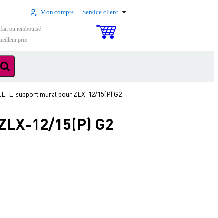
Mon compte
Service client
sfait ou remboursé
eilleur prix
E-L support mural pour ZLX-12/15(P) G2
ZLX-12/15(P) G2