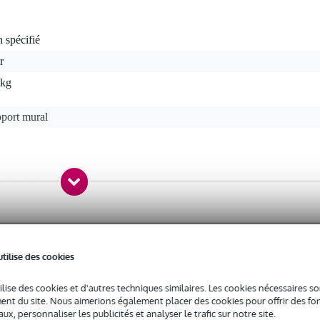
 spécifié
r
 kg
pport mural
c l'emballage inclus
 kg
0 x 26,5 x 8,0 cm
ce
utilise des cookies
ilise des cookies et d'autres techniques similaires. Les cookies nécessaires 
nt du site. Nous aimerions également placer des cookies pour offrir des fon
ux, personnaliser les publicités et analyser le trafic sur notre site.