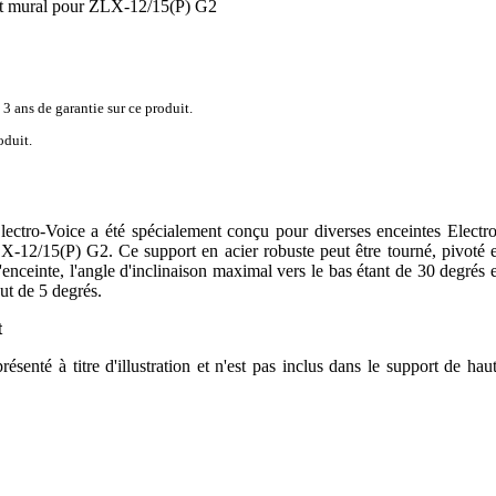
 mural pour ZLX-12/15(P) G2
 3 ans de garantie sur ce produit.
oduit.
tro-Voice a été spécialement conçu pour diverses enceintes Electro
-12/15(P) G2. Ce support en acier robuste peut être tourné, pivoté e
'enceinte, l'angle d'inclinaison maximal vers le bas étant de 30 degrés e
ut de 5 degrés.
t
ésenté à titre d'illustration et n'est pas inclus dans le support de haut