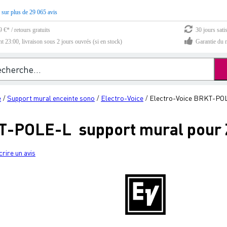
 sur plus de 29 065 avis
 €* / retours gratuits
30 jours sati
23:00, livraison sous 2 jours ouvrés (si en stock)
Garantie du m
e
Support mural enceinte sono
Electro-Voice
Electro-Voice BRKT-POL
/
/
/
KT-POLE-L support mural pour 
crire un avis