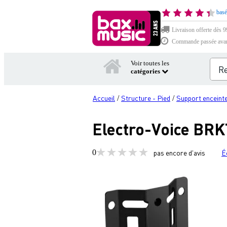
basé
Livraison offerte dès 99
Commande passée avant 
Voir toutes les
catégories
Accueil
Structure - Pied
Support enceint
/
/
Electro-Voice BR
0
pas encore d'avis
É