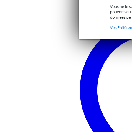
Vous ne le s
pouvons ou n
données per
Vos Préfére