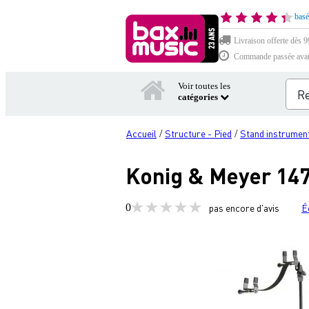
basé
Livraison offerte dès 99
Commande passée avant 
Voir toutes les
catégories
Accueil
Structure - Pied
Stand instrumen
/
/
Konig & Meyer 147
0
pas encore d'avis
É