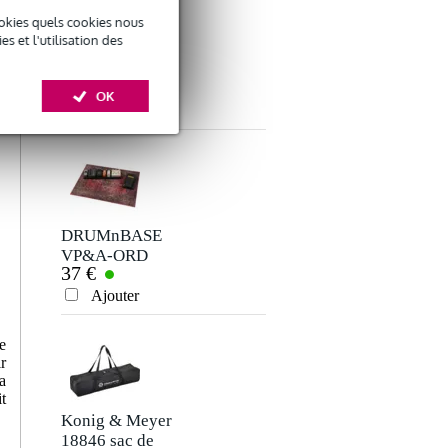
okies quels cookies nous
 et l'utilisation des
ACCESSOIRES
OK
Donner votre avis
Votre nom
Il n'y a pas encore d'avis pour ce produit.
DRUMnBASE
VP&A-ORD
37 €
Vintage Persion
Votre avis
Pedal&Amp
Ajouter
Original Red tapis
80 x 60 cm
Votre expérience
e
r
a
t
Konig & Meyer
18846 sac de