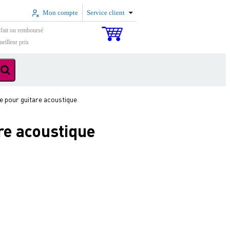
Mon compte
Service client
sfait ou remboursé
eilleur prix
 pour guitare acoustique
re acoustique