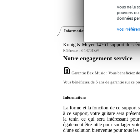
Vous ne le s
pouvons ou n
données per
Vos Préfére
Informations
Avis
(0)
Konig & Meyer 14761 support de scène
Référence :
S-14761ZW
Notre engagement service
Garantie Bax Music
: Vous bénéficiez de
Vous bénéficiez de 5 ans de garantie sur ce pr
Informations
La forme et la fonction de ce support s
à ce support, votre guitare sera prés
la tenir, ce qui sera intéressant pou
également être utile pour soulager votr
d'une solution bienvenue pour tous les 