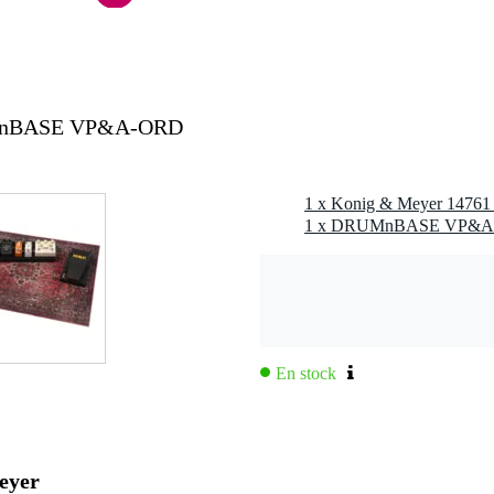
 kg
0 x 12,5 x 17,5 cm
UMnBASE VP&A-ORD
ues
5 à 135 mm de large
tections anti-rayures en feutre
s
ections
En stock
eyer