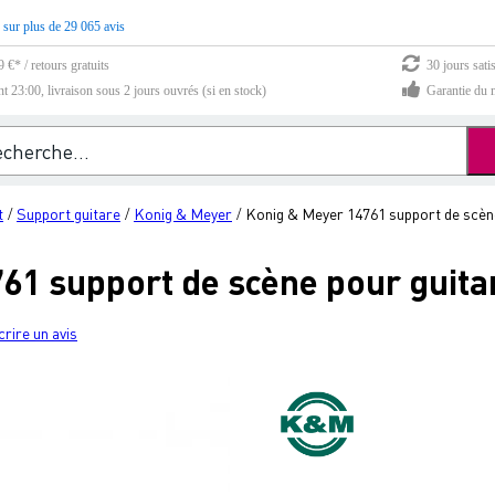
 sur plus de 29 065 avis
 €* / retours gratuits
30 jours sati
23:00, livraison sous 2 jours ouvrés (si en stock)
Garantie du m
t
Support guitare
Konig & Meyer
Konig & Meyer 14761 support de scène
/
/
/
61 support de scène pour guita
crire un avis