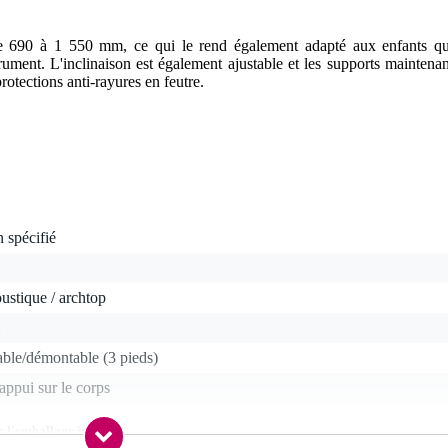
de 690 à 1 550 mm, ce qui le rend également adapté aux enfants qu
trument. L'inclinaison est également ajustable et les supports maintenan
rotections anti-rayures en feutre.
 spécifié
ustique / archtop
able/démontable (3 pieds)
appui sur le corps
c l'emballage inclus