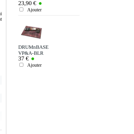
23,90 €
transport pour
Baby Spider Pro
Ajouter
Envoyer
i
18840
t
DRUMnBASE
VP&A-BLR
37 €
Vintage Persion
Pedal&Amp Red
Ajouter
Black tapis 80 x 60
cm