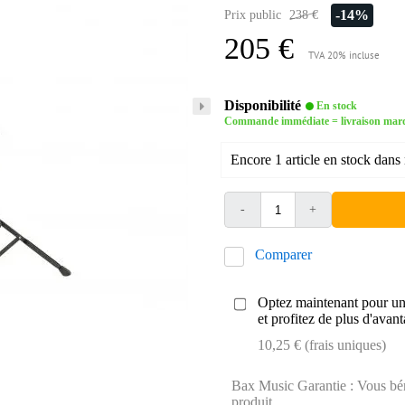
-14%
Prix public
238 €
205 €
TVA 20% incluse
Disponibilité
En stock
Commande immédiate = livraison mard
Encore 1 article en stock dans 
-
+
Comparer
Optez maintenant pour une
et profitez de plus d'avant
10,25 € (frais uniques)
Bax Music Garantie : Vous béné
produit.