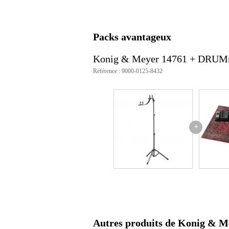
Poids
3,5
(emballage inclus)
Dimensions
89,
(emballage inclus)
Packs avantageux
Caractéristiques
Konig & Meyer 14761 + DR
support de scène
Référence : 9000-0125-8432
conçu pour les guitares acoustiq
design spécial
pied réglable en hauteur
hauteur : 690 à 1 550 mm
conçu pour les instruments de 7
équipé de deux supports avec pro
+
également adapté pour les enfant
inclinaison réglable
composition : acier
design pliant et coulissant en 3 s
longueur (plié) : 790 mm
poids : 3,2 kg
couleur : noir
Autres produits de Konig & M