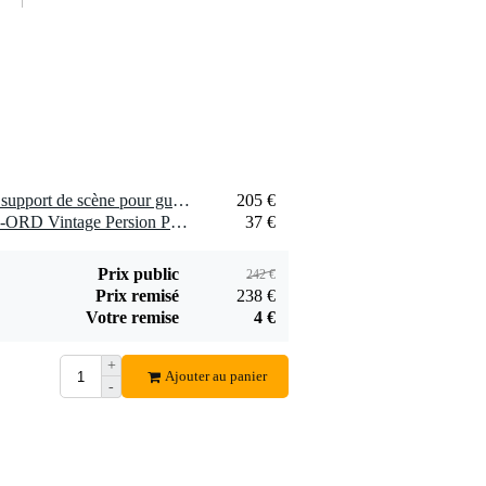
1 x Konig & Meyer 14761 support de scène pour guitare acoustique
205 €
1 x DRUMnBASE VP&A-ORD Vintage Persion Pedal&Amp Original Red tapis 80 x 60 cm
37 €
Prix public
242 €
Prix remisé
238 €
Votre remise
4 €
+
Ajouter au panier
-