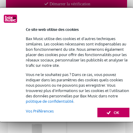
gratuite
Livraison à domicile
Démarrer la vérification
Résiliation possible du contrat après 4 mois
Possibilité d'acheter votre/vos produit(s) à un tarif réduit
Remplacement rapide par Bax Music en cas de défectuosité
Informations
Ce site web utilise des cookies
LD Systems ROADBUDDY 10 HHD 2 B6
Louez ce produit
Bax Music utilise des cookies et d'autres techniques
Haut-parleur PA alimenté par batterie 655 - 679 MHz
similaires. Les cookies nécessaires sont indispensables au
bon fonctionnement du site. Nous aimerions également
taille du haut-parleur bas/médium : 10 pouces
placer des cookies pour offrir des fonctionnalités pour les
réseaux sociaux, personnaliser les publicités et analyser le
Afficher toutes les caractéristiques du produit
trafic sur notre site.
Autres variantes (4)
Vous ne le souhaitez pas ? Dans ce cas, vous pouvez
indiquer dans les paramètres des cookies quels cookies
nous pouvons ou ne pouvons pas enregistrer. Vous
trouverez plus d'informations sur les cookies et l'utilisation
des données personnelles par Bax Music dans notre
politique de confidentialité
.
Accessoires (11)
Vos Préférences
OK