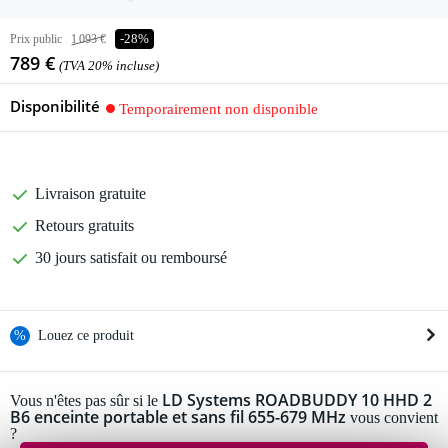
Prix public
1 093 €
-28%
789 €
(TVA 20% incluse)
Disponibilité
Temporairement non disponible
Livraison gratuite
Retours gratuits
30 jours satisfait ou remboursé
%
Louez ce produit
Louez ce produit à partir de 56 € par mois
LD Systems ROADBUDDY 10 HHD 2
Vous n'êtes pas sûr si le
B6 enceinte portable et sans fil 655-679 MHz
Location de plusieurs produits à la fois : min. 300 € et max.
vous convient
?
2 500 €