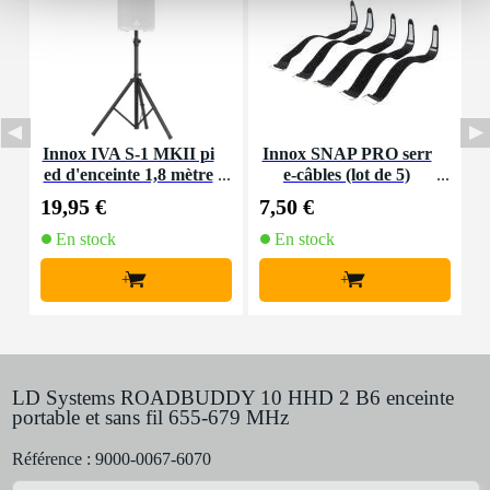
Innox IVA S-1 MKII pi
Innox SNAP PRO serr
ed d'enceinte 1,8 mètre
e-câbles (lot de 5)
6
19,95 €
7,50 €
6
En stock
En stock
+
+
LD Systems ROADBUDDY 10 HHD 2 B6 enceinte
portable et sans fil 655-679 MHz
Référence :
9000-0067-6070