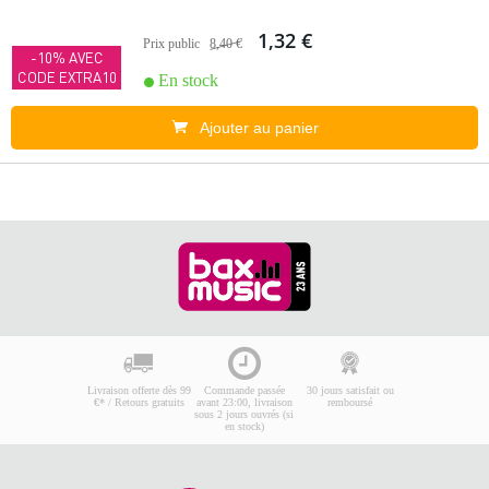
1,32 €
Prix public
8,40 €
-10% AVEC
CODE EXTRA10
En stock
Ajouter au panier
Livraison offerte dès 99
Commande passée
30 jours satisfait ou
€* / Retours gratuits
avant 23:00, livraison
remboursé
sous 2 jours ouvrés (si
en stock)