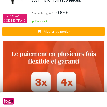
pour micro, noir (100 pièces)
0,89 €
Prix public
7,35 €
-10% AVEC
CODE EXTRA10
En stock
Ajouter au panier