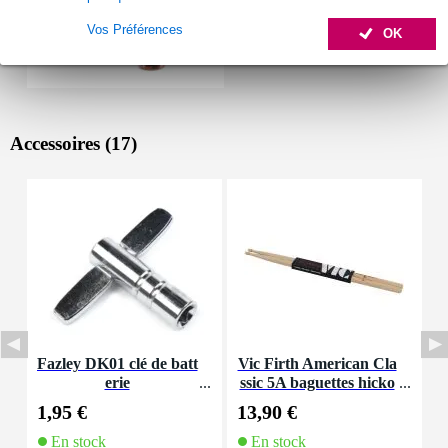
Vos Préférences
OK
Accessoires (17)
Fazley DK01 clé de batt
Vic Firth American Cla
I
erie
ssic 5A baguettes hicko
ry avec olive en bois
1,95 €
13,90 €
1
En stock
En stock