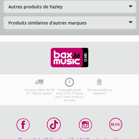
Autres produits de Fazley
Produits similaires d'autres marques
Livraison offerte dès 99
Commande passée
30 jours satisfait ou
€* / Retours gratuits
avant 23:00, livraison
remboursé
sous 2 jours ouvrés (si
en stock)
BLOG