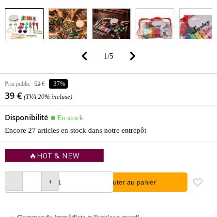
1
/
5
Prix public
62 €
-37%
39 €
(TVA 20% incluse)
Disponibilité
En stock
Encore 27 articles en stock dans notre entrepôt
🔥HOT & NEW
Ajouter au panier