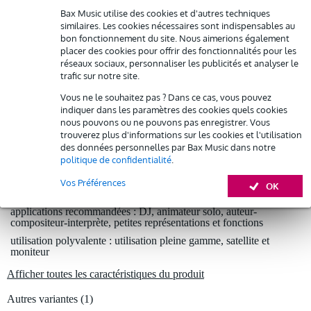
Bax Music utilise des cookies et d'autres techniques
30 jours satisfait ou remboursé
similaires. Les cookies nécessaires sont indispensables au
bon fonctionnement du site. Nous aimerions également
placer des cookies pour offrir des fonctionnalités pour les
Optez maintenant pour une extension de garantie de 2
réseaux sociaux, personnaliser les publicités et analyser le
ans et profitez de plus d'avantages exclusifs !
trafic sur notre site.
116,75 € (frais uniques)
Vous ne le souhaitez pas ? Dans ce cas, vous pouvez
indiquer dans les paramètres des cookies quels cookies
nous pouvons ou ne pouvons pas enregistrer. Vous
%
Louez ce produit
trouverez plus d'informations sur les cookies et l'utilisation
des données personnelles par Bax Music dans notre
politique de confidentialité
.
Informations
Louez ce produit à partir de 167 € par mois
Vos Préférences
OK
Location de plusieurs produits à la fois : min. 300 € et max.
public cible : jusqu'à 200 personnes (à titre indicatif)
2 500 €
gratuite
applications recommandées : DJ, animateur solo, auteur-
Livraison à domicile
compositeur-interprète, petites représentations et fonctions
Résiliation possible du contrat après 4 mois
Possibilité d'acheter votre/vos produit(s) à un tarif réduit
utilisation polyvalente : utilisation pleine gamme, satellite et
moniteur
Remplacement rapide par Bax Music en cas de défectuosité
Afficher toutes les caractéristiques du produit
Louez ce produit
Autres variantes (1)