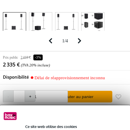
1
/
4
Prix public
2 418 €
-3%
2 335 €
(TVA 20% incluse)
Disponibilité
Délai de réapprovisionnement inconnu
Ajouter au panier
Livraison gratuite
Ce site web utilise des cookies
Retours gratuits