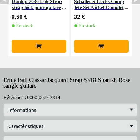
Dunlop 7036 Lok Strap
Schaller S-Locks Comp
B
strap lock pour guitare
lete Set Nickel Complet
e Set - nickel
0,60 €
32 €
1
En stock
En stock
+
+
Ernie Ball Classic Jacquard Strap 5318 Spanish Rose
sangle guitare
Référence :
9000-0077-8914
Informations
Caractéristiques