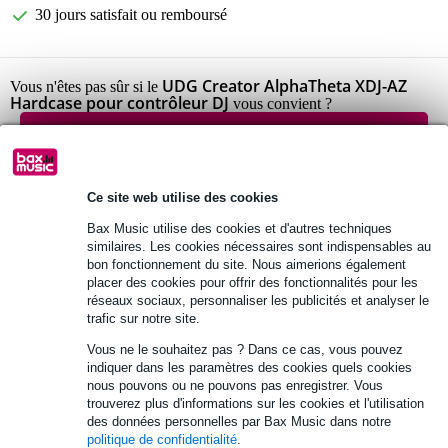
30 jours satisfait ou remboursé
UDG Creator AlphaTheta XDJ-AZ
Vous n'êtes pas sûr si le
Hardcase pour contrôleur DJ
vous convient ?
Démarrer la vérification
Ce site web utilise des cookies
Informations
Bax Music utilise des cookies et d'autres techniques
UDG Creator AlphaTheta XDJ-AZ Boîtier rigide
similaires. Les cookies nécessaires sont indispensables au
Convient pour : Contrôleur DJ AlphaTheta XDJ-AZ
bon fonctionnement du site. Nous aimerions également
placer des cookies pour offrir des fonctionnalités pour les
en polyester 600D
réseaux sociaux, personnaliser les publicités et analyser le
trafic sur notre site.
Afficher toutes les caractéristiques du produit
Vous ne le souhaitez pas ? Dans ce cas, vous pouvez
Autres variantes (4)
indiquer dans les paramètres des cookies quels cookies
nous pouvons ou ne pouvons pas enregistrer. Vous
trouverez plus d'informations sur les cookies et l'utilisation
des données personnelles par Bax Music dans notre
politique de confidentialité
.