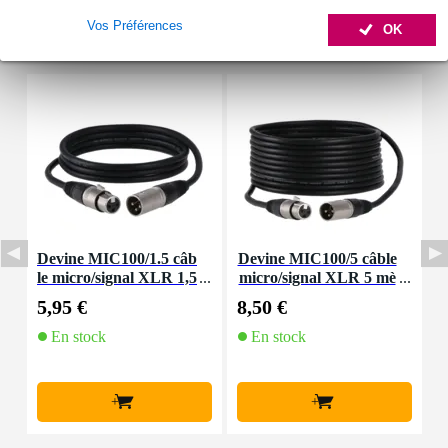
Vos Préférences
OK
Accessoires (14)
Devine MIC100/1.5 câb
Devine MIC100/5 câble
D
le micro/signal XLR 1,5
micro/signal XLR 5 mè
e
mètre
tres
6
5,95 €
8,50 €
3
En stock
En stock
+
+