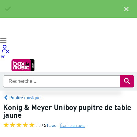
×
Pupitre musique
Konig & Meyer Uniboy pupitre de table
jaune
5,0 / 5
1 avis
Écrire un avis