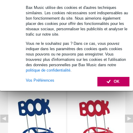
30 jours satisfait ou remboursé
Bax Music utilise des cookies et d'autres techniques
similaires. Les cookies nécessaires sont indispensables au
bon fonctionnement du site. Nous aimerions également
placer des cookies pour offrir des fonctionnalités pour les
Informations
réseaux sociaux, personnaliser les publicités et analyser le
trafic sur notre site.
pupitre de table solide pour livres, magazines, partitions, etc.
Vous ne le souhaitez pas ? Dans ce cas, vous pouvez
couleur : jaune
indiquer dans les paramètres des cookies quels cookies
angle d'inclinaison : de 10 à 50°
nous pouvons ou ne pouvons pas enregistrer. Vous
trouverez plus d'informations sur les cookies et l'utilisation
Afficher toutes les caractéristiques du produit
des données personnelles par Bax Music dans notre
politique de confidentialité
.
Autres variantes (4)
Vos Préférences
OK