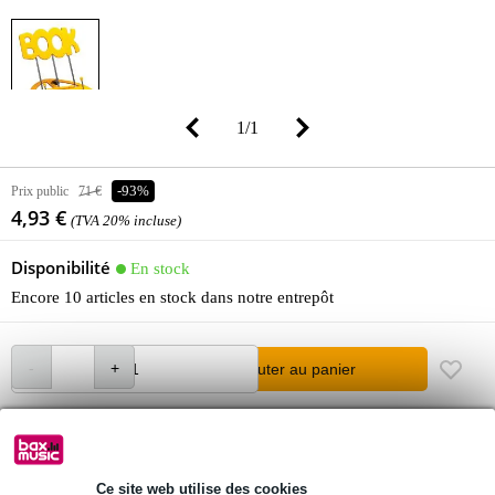
1
/
1
Prix public
71 €
-93%
4,93 €
(TVA 20% incluse)
Disponibilité
En stock
Encore 10 articles en stock dans notre entrepôt
Ajouter au panier
Commande immédiate = livraison mardi
Retours gratuits
Ce site web utilise des cookies