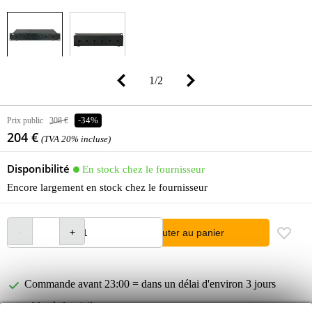
1
/
2
Prix public
308 €
-34%
204 €
(TVA 20% incluse)
Disponibilité
En stock chez le fournisseur
Encore largement en stock chez le fournisseur
Ajouter au panier
Commande avant 23:00 = dans un délai d'environ 3 jours
ouvrables à domicile