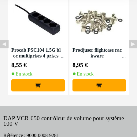
Procab PSC104 1.5G bl
Prodjuser flightcase rac
I
oc multiprises 4 prises
kware
n
1,5 mètre
8,55 €
8,95 €
7
En stock
En stock
+
+
DAP VCR-650 contrôleur de volume pour système
100 V
Référence :
9000-0008-9281