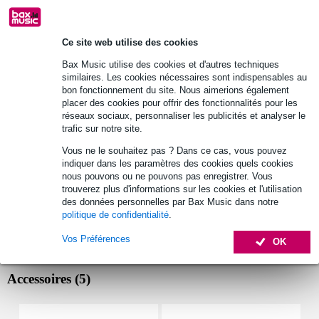
Retours gratuits
30 jours satisfait ou remboursé
Ce site web utilise des cookies
Bax Music utilise des cookies et d'autres techniques
similaires. Les cookies nécessaires sont indispensables au
Optez maintenant pour une extension de garantie de 2
bon fonctionnement du site. Nous aimerions également
ans et profitez de plus d'avantages exclusifs !
placer des cookies pour offrir des fonctionnalités pour les
réseaux sociaux, personnaliser les publicités et analyser le
10,20 € (frais uniques)
trafic sur notre site.
Vous ne le souhaitez pas ? Dans ce cas, vous pouvez
Informations
indiquer dans les paramètres des cookies quels cookies
nous pouvons ou ne pouvons pas enregistrer. Vous
contrôleur de volume pour les systèmes 100 V
trouverez plus d'informations sur les cookies et l'utilisation
6 zones différentes réglables
des données personnelles par Bax Music dans notre
politique de confidentialité
.
puissance de 50 W par entrée
Afficher toutes les caractéristiques du produit
Vos Préférences
OK
Accessoires (5)