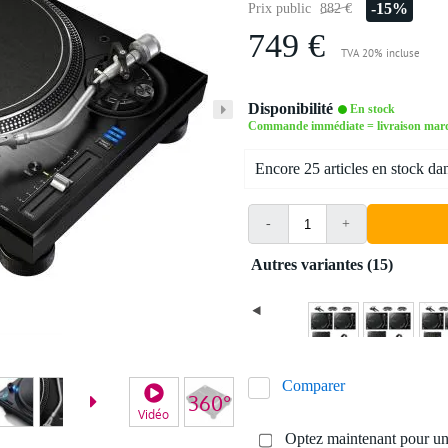
-15%
Prix public
882 €
749 €
TVA 20% incluse
Disponibilité
En stock
Commande immédiate = livraison mard
Encore 25 articles en stock da
-
+
Autres variantes (15)
Comparer
Vidéo
Vid
Optez maintenant pour une