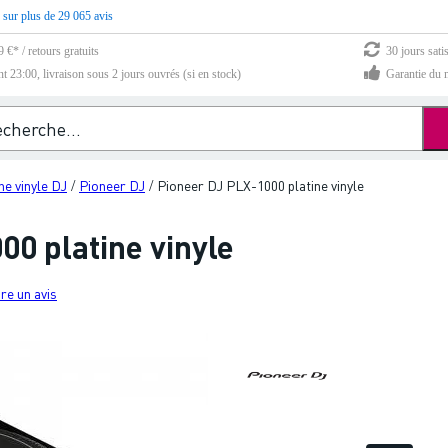
 sur plus de 29 065 avis
 €* / retours gratuits
30 jours sati
23:00, livraison sous 2 jours ouvrés (si en stock)
Garantie du m
ne vinyle DJ
Pioneer DJ
Pioneer DJ PLX-1000 platine vinyle
/
/
0 platine vinyle
re un avis