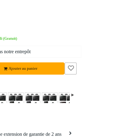
i (Gratuit)
ns notre entrepôt
Ajouter au panier
eo 2
Video 3
Video 4
Video 5
Video 6
 extension de garantie de 2 ans