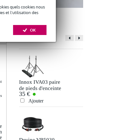
okies quels cookies nous
 et l'utilisation des
OK
ACCESSOIRES
Innox IVA03 paire
Procab PSC104
nt
de pieds d'enceinte
1.5G bloc
35 €
8,55 €
+ sac de transport
multiprises 4 prises
ts
1,5 mètre
Ajouter
Ajouter
de
n
e
Devine VB5030
Devine PRO 950