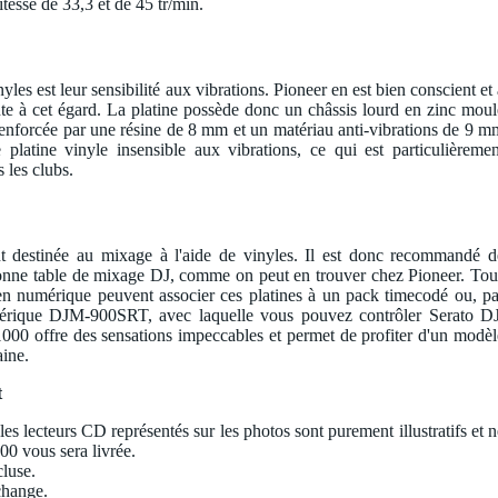
tesse de 33,3 et de 45 tr/min.
yles est leur sensibilité aux vibrations. Pioneer en est bien conscient et 
nte à cet égard. La platine possède donc un châssis lourd en zinc moul
 renforcée par une résine de 8 mm et un matériau anti-vibrations de 9 m
 platine vinyle insensible aux vibrations, ce qui est particulièremen
s les clubs.
ent destinée au mixage à l'aide de vinyles. Il est donc recommandé d
onne table de mixage DJ, comme on peut en trouver chez Pioneer. Tou
en numérique peuvent associer ces platines à un pack timecodé ou, pa
érique DJM-900SRT, avec laquelle vous pouvez contrôler Serato DJ
00 offre des sensations impeccables et permet de profiter d'un modèl
aine.
t
les lecteurs CD représentés sur les photos sont purement illustratifs et n
00 vous sera livrée.
cluse.
change.