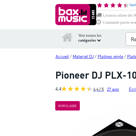
basé
Livraison offerte dès 99
Commande passée avant 
Voir toutes les
catégories
Accueil
Materiel DJ
Platines vinyle
Plati
/
/
/
Pioneer DJ PLX-100
4.4
4,4 / 5
27
avis
Écri
POPULAIRE