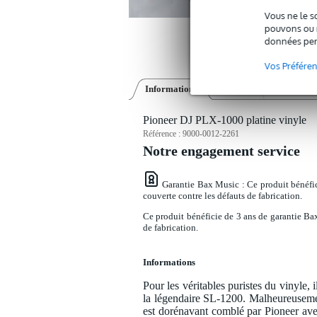
Vous ne le s
pouvons ou n
données per
Vos Préfére
Informations
Vidéos (6)
Vue à 360°
Pioneer DJ PLX-1000 platine vinyle
Référence :
9000-0012-2261
Notre engagement service
Garantie Bax Music
: Ce produit bénéfi
couverte contre les défauts de fabrication.
Ce produit bénéficie de 3 ans de garantie Bax
de fabrication.
Informations
Pour les véritables puristes du vinyle, i
la légendaire SL-1200. Malheureusement,
est dorénavant comblé par Pioneer avec