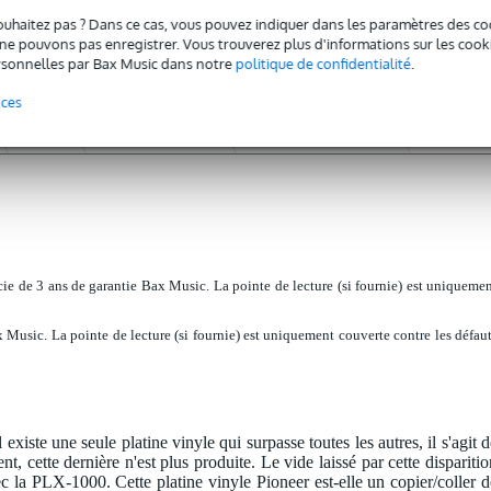
ouhaitez pas ? Dans ce cas, vous pouvez indiquer dans les paramètres des co
e pouvons pas enregistrer. Vous trouverez plus d'informations sur les cookies
sonnelles par Bax Music dans notre
politique de confidentialité
.
nces
Avis
(27)
Téléchargements (4)
Actualités et produits (4)
cie de 3 ans de garantie Bax Music. La pointe de lecture (si fournie) est uniqueme
 Music. La pointe de lecture (si fournie) est uniquement couverte contre les défau
l existe une seule platine vinyle qui surpasse toutes les autres, il s'agit 
 cette dernière n'est plus produite. Le vide laissé par cette disparitio
 la PLX-1000. Cette platine vinyle Pioneer est-elle un copier/coller d