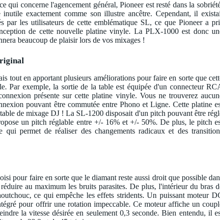
e qui concerne l'agencement général, Pioneer est resté dans la sobriété
utile exactement comme son illustre ancêtre. Cependant, il existai
és par les utilisateurs de cette emblématique SL, ce que Pioneer a pri
nception de cette nouvelle platine vinyle. La PLX-1000 est donc un
nnera beaucoup de plaisir lors de vos mixages !
riginal
ais tout en apportant plusieurs améliorations pour faire en sorte que cett
e. Par exemple, la sortie de la table est équipée d'un connecteur RC
e connexion présente sur cette platine vinyle. Vous ne trouverez aucun
nexion pouvant être commutée entre Phono et Ligne. Cette platine es
 table de mixage DJ ! La SL-1200 disposait d'un pitch pouvant être régl
pose un pitch réglable entre +/- 16% et +/- 50%. De plus, le pitch es
ce qui permet de réaliser des changements radicaux et des transition
isi pour faire en sorte que le diamant reste aussi droit que possible dan
 réduire au maximum les bruits parasites. De plus, l'intérieur du bras d
caoutchouc, ce qui empêche les effets stridents. Un puissant moteur D
ntégré pour offrir une rotation impeccable. Ce moteur affiche un coupl
indre la vitesse désirée en seulement 0,3 seconde. Bien entendu, il es