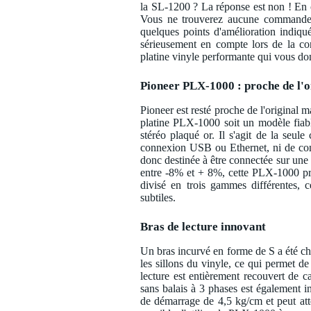
la SL-1200 ? La réponse est non ! En c
Vous ne trouverez aucune commande in
quelques points d'amélioration indiqu
sérieusement en compte lors de la co
platine vinyle performante qui vous do
Pioneer PLX-1000 : proche de l'o
Pioneer est resté proche de l'original m
platine PLX-1000 soit un modèle fiabl
stéréo plaqué or. Il s'agit de la seul
connexion USB ou Ethernet, ni de con
donc destinée à être connectée sur une
entre -8% et + 8%, cette PLX-1000 pro
divisé en trois gammes différentes, 
subtiles.
Bras de lecture innovant
Un bras incurvé en forme de S a été cho
les sillons du vinyle, ce qui permet de
lecture est entièrement recouvert de 
sans balais à 3 phases est également i
de démarrage de 4,5 kg/cm et peut atte