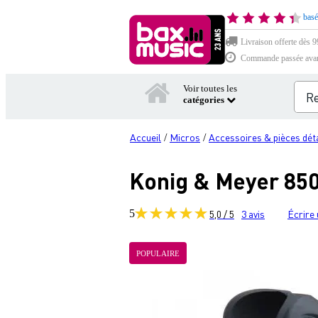
basé
Livraison offerte dès 99
Commande passée avant 
Voir toutes les
catégories
Accueil
Micros
Accessoires & pièces dét
/
/
Konig & Meyer 850
5
5,0 / 5
3
avis
Écrire 
POPULAIRE