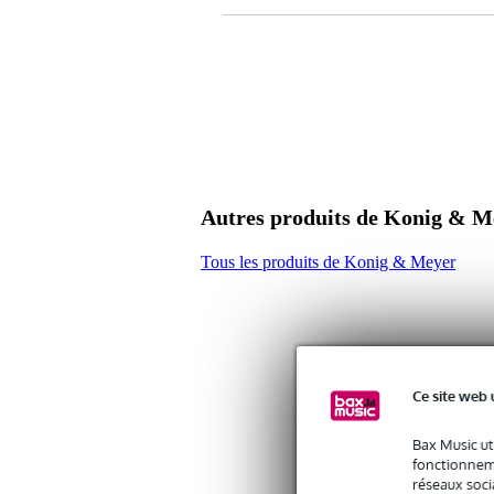
Caractéristiques
type : pince micro
composition : plastique
pince micro élastique avec un d
filetage : 3/8" + 5/8"
poids : 0,03 kg
Autres produits de Konig & M
Tous les produits de Konig & Meyer
Ce site web 
Bax Music ut
fonctionneme
réseaux socia