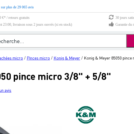
 sur plus de 29 065 avis
 €* / retours gratuits
30 jours sati
23:00, livraison sous 2 jours ouvrés (si en stock)
Garantie du m
achées micro
Pinces micro
Konig & Meyer
Konig & Meyer 85050 pince m
/
/
/
50 pince micro 3/8" + 5/8"
un avis