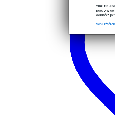
Vous ne le s
pouvons ou n
données per
Vos Préfére