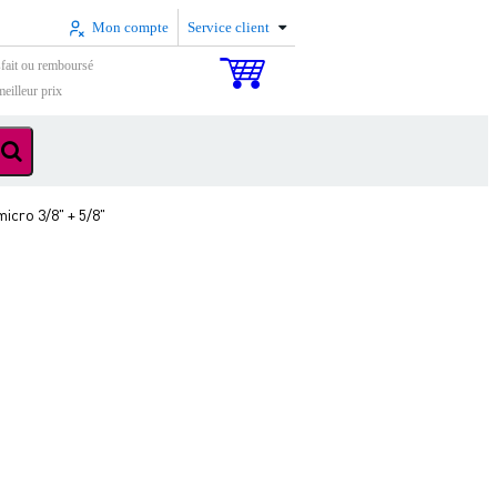
Mon compte
Service client
sfait ou remboursé
eilleur prix
icro 3/8" + 5/8"