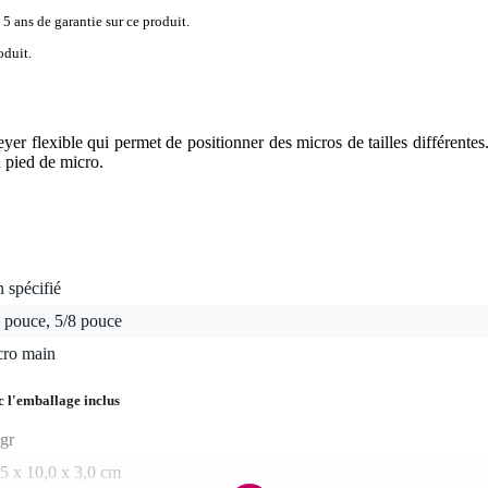
 5 ans de garantie sur ce produit.
oduit.
er flexible qui permet de positionner des micros de tailles différentes.
n pied de micro.
 spécifié
 pouce, 5/8 pouce
cro main
c l'emballage inclus
gr
5 x 10,0 x 3,0 cm