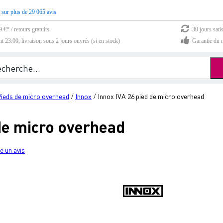
 sur plus de 29 065 avis
 €* / retours gratuits
30 jours sati
23:00, livraison sous 2 jours ouvrés (si en stock)
Garantie du m
ieds de micro overhead
Innox
Innox IVA 26 pied de micro overhead
/
/
de micro overhead
e un avis