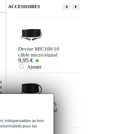
ACCESSOIRES
Devine MIC100/10
Procab CAB901
câble micro/signal
Basic XLR mâle -
9,95 €
17,80 €
XLR 10 m
XLR femelle 10.00
mètres
Ajouter
Ajouter
u
e
s
Devine MIC100/5
Procab XLR mâle -
câble micro/signal
XLR femelle 15.00
8,50 €
24,30 €
XLR 5 mètres
mètres
sont indispensables au bon
Ajouter
Ajouter
ctionnalités pour les