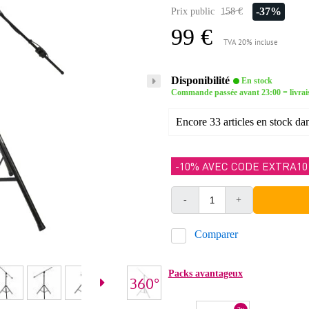
-37%
Prix public
158 €
99 €
TVA 20% incluse
Disponibilité
En stock
Commande passée avant 23:00 = livrai
Encore 33 articles en stock da
-10% AVEC CODE EXTRA10
-
+
Comparer
Packs avantageux