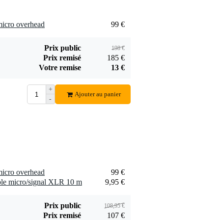
Procab CAB901
Procab BST120-B
Basic câble XLR
Hook & Loop
12,20 €
4,34 €
mâle - XLR femelle
serre-câbles
micro overhead
99 €
5 m
12x200 mm (10
Ajouter
Ajouter
pièces)
Prix public
198 €
Prix remisé
185 €
Votre remise
13 €
+
Procab CAB901
Procab BST125-B
Ajouter au panier
-
Basic CAB901
Hook & Loop
9,40 €
6,10 €
câble XLR mâle –
serre-câbles
XLR femelle 3 m
12x250 mm (10
Ajouter
Ajouter
pièces)
micro overhead
99 €
le micro/signal XLR 10 m
9,95 €
Prix public
108,95 €
Prix remisé
107 €