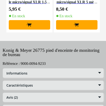
le micro/signal XLR 1,5
micro/signal XLR 5 mè
b
mètre
tres
5,95 €
8,50 €
5
En stock
En stock
+
+
Konig & Meyer 26775 pied d'enceinte de monitoring
de bureau
Référence :
9000-0094-9233
Informations
Caractéristiques
Avis (2)