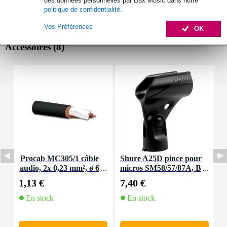
des données personnelles par Bax Music dans notre
politique de confidentialité
.
Vos Préférences
OK
Accessoires (8)
Procab MC305/1 câble
Shure A25D pince pour
I
audio, 2x 0,23 mm², ø 6
micros SM58/57/87A, B
p
mm, au mètre
eta87a/87C, etc.
1,13 €
7,40 €
1
En stock
En stock