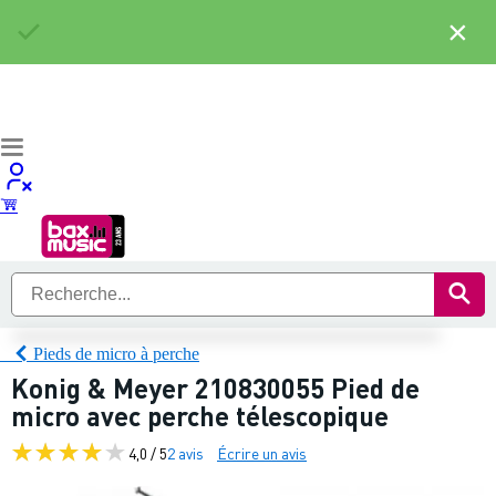
×
Pieds de micro à perche
Konig & Meyer 210830055 Pied de
micro avec perche télescopique
4,0 / 5
2 avis
Écrire un avis