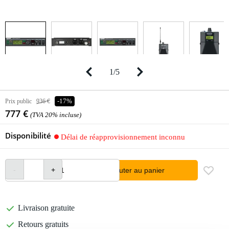
1
/
5
Prix public
936 €
-17%
777 €
(TVA 20% incluse)
Disponibilité
Délai de réapprovisionnement inconnu
Ajouter au panier
Livraison gratuite
Retours gratuits