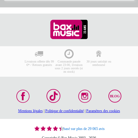
Livraison offerte dès 99
Commande passée
30 jours satisfait ou
€* / Retours gratuits
avant 23:00, livraison
remboursé
sous 2 jours ouvrés (si
en stock)
BLOG
Mentions légales
|
Politique de confidentialité
|
Paramètres des cookies
basé sur plus de 29 065 avis