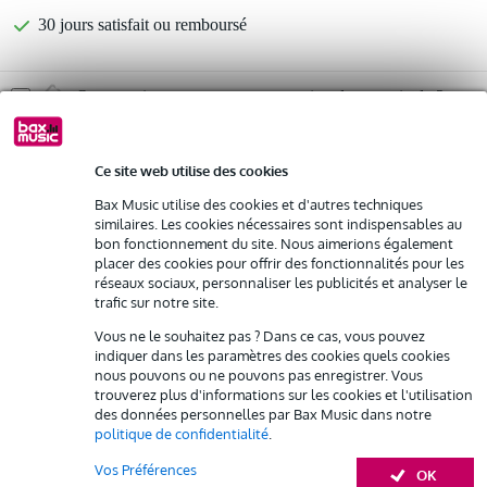
30 jours satisfait ou remboursé
Optez maintenant pour une extension de garantie de 2
ans et profitez de plus d'avantages exclusifs !
38,85 € (frais uniques)
Ce site web utilise des cookies
Bax Music utilise des cookies et d'autres techniques
%
Louez ce produit
similaires. Les cookies nécessaires sont indispensables au
bon fonctionnement du site. Nous aimerions également
Informations
placer des cookies pour offrir des fonctionnalités pour les
Louez ce produit à partir de 56 € par mois
réseaux sociaux, personnaliser les publicités et analyser le
Location de plusieurs produits à la fois : min. 300 € et max.
plage d'accord : 470 - 506 MHz
trafic sur notre site.
2 500 €
gratuite
impédance d'entrée : 200 Ω
Livraison à domicile
Vous ne le souhaitez pas ? Dans ce cas, vous pouvez
Résiliation possible du contrat après 4 mois
indiquer dans les paramètres des cookies quels cookies
Impédance de sortie RF : 50 Ω
Possibilité d'acheter votre/vos produit(s) à un tarif réduit
nous pouvons ou ne pouvons pas enregistrer. Vous
Afficher toutes les caractéristiques du produit
trouverez plus d'informations sur les cookies et l'utilisation
Remplacement rapide par Bax Music en cas de défectuosité
des données personnelles par Bax Music dans notre
Autres variantes (4)
politique de confidentialité
.
Louez ce produit
Vos Préférences
OK