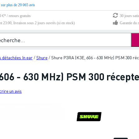
 sur plus de 29 065 avis
 €* / retours gratuits
30 jours sati
23:00, livraison sous 2 jours ouvrés (si en stock)
Garantie du m
s détachées In ear
Shure
Shure P3RA (K3E, 606 - 630 MHz) PSM 300 réc
/
/
606 - 630 MHz) PSM 300 récept
crire un avis