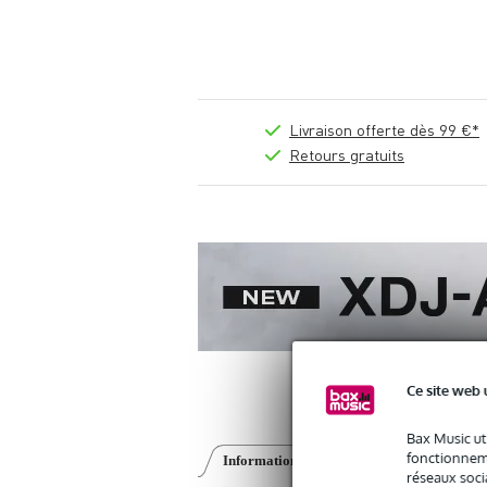
Livraison offerte dès 99 €*
Retours gratuits
Ce site web 
Bax Music ut
fonctionneme
Informations
Avis
(0)
Téléchargemen
réseaux socia