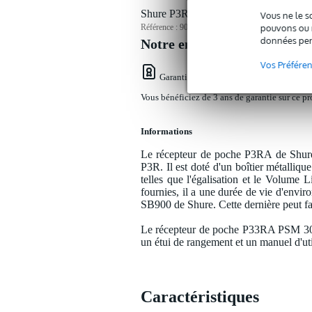
Shure P3RA (K3E, 606 - 630 MHz) PS
Vous ne le s
pouvons ou n
Référence :
9000-0014-2293
données per
Notre engagement service
Vos Préfére
Garantie Bax Music
: Vous bénéficiez de
Vous bénéficiez de 3 ans de garantie sur ce pr
Informations
Le récepteur de poche P3RA de Shure 
P3R. Il est doté d'un boîtier métalliq
telles que l'égalisation et le Volume 
fournies, il a une durée de vie d'enviro
SB900 de Shure. Cette dernière peut fa
Le récepteur de poche P33RA PSM 300 
un étui de rangement et un manuel d'util
Caractéristiques