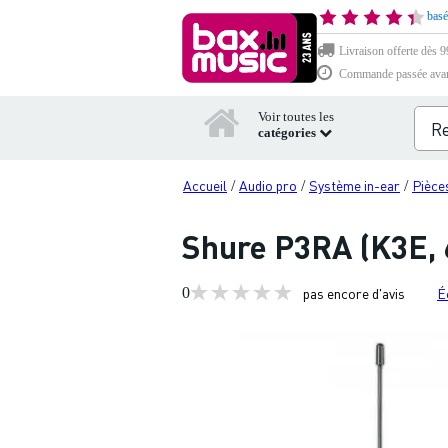
basé
Livraison offerte dès 99
Commande passée avant 
Voir toutes les
catégories
Accueil
Audio pro
Système in-ear
Pièce
/
/
/
Shure P3RA (K3E, 
0
pas encore d'avis
É