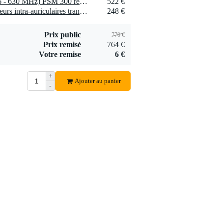
1 x Shure P3RA (K3E, 606 - 630 MHz) PSM 300 récepteur de poche
522 €
Ajouter
1 x Shure SE425-CL écouteurs intra-auriculaires transparents
248 €
Prix public
770 €
Prix remisé
764 €
Votre remise
6 €
+
Ajouter au panier
-