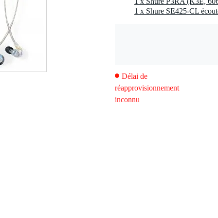
able SB900 : 5,5 - 7 heures (usage continu)
Délai de
réapprovisionnement
inconnu