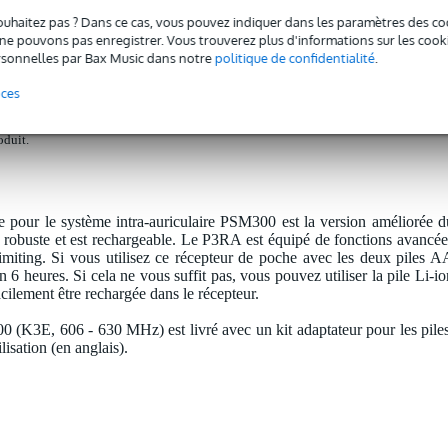
M 300 récepteur de poche
ouhaitez pas ? Dans ce cas, vous pouvez indiquer dans les paramètres des co
e pouvons pas enregistrer. Vous trouverez plus d'informations sur les cookies
sonnelles par Bax Music dans notre
politique de confidentialité
.
nces
 3 ans de garantie sur ce produit.
oduit.
pour le système intra-auriculaire PSM300 est la version améliorée d
ue robuste et est rechargeable. Le P3RA est équipé de fonctions avancée
Limiting. Si vous utilisez ce récepteur de poche avec les deux piles A
n 6 heures. Si cela ne vous suffit pas, vous pouvez utiliser la pile Li-io
cilement être rechargée dans le récepteur.
(K3E, 606 - 630 MHz) est livré avec un kit adaptateur pour les piles
isation (en anglais).