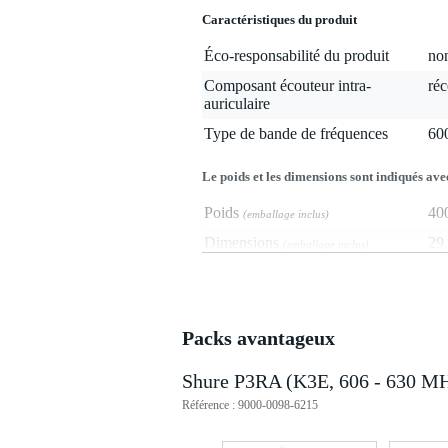
Caractéristiques du produit
Éco-responsabilité du produit
non
Composant écouteur intra-
réc
auriculaire
Type de bande de fréquences
60
Le poids et les dimensions sont indiqués ave
Poids
40
(emballage inclus)
Dimensions
29,
(emballage inclus)
Caractéristiques
récepteur de poche sans fil
Packs avantageux
bande de fréquences K3E : 606
boîtier métallique robuste
compatible avec le système intr
Shure P3RA (K3E, 606 - 630 MH
sortie ligne : 3,5 mm stéréo
Référence : 9000-0098-6215
dimensions : 99 x 66 x 23 mm
poids : 196 g (piles incluses)
durée de vie de la pile 9V AA alc