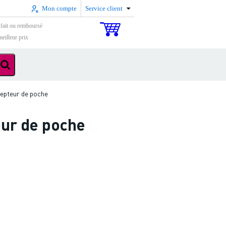
Mon compte
Service client
sfait ou remboursé
eilleur prix
epteur de poche
eur de poche