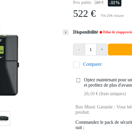
-11%
Prix public
589 €
522 €
TVA 20% incluse
Disponibilité
Délai de réapprovi
-
+
Comparer
Optez maintenant pour une
et profitez de plus d'avant
26,10 € (frais uniques)
Bax Music Garantie : Vous béné
produit.
Commandez le pack de sécurit
suit :