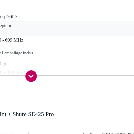
 spécifié
epteur
0 - 699 MHz
c l'emballage inclus
0 gr
0 x 14,0 x 8,0 cm
 - 630 MHz
a-auriculaire PSM300
z) + Shure SE425 Pro
aline : 4,5 - 5 heures (usage continu)