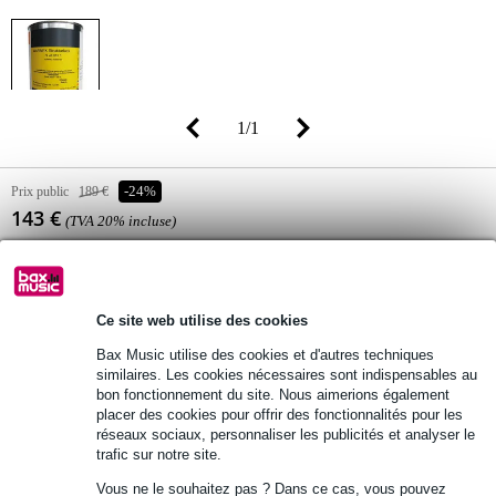
1
/
1
Prix public
189 €
-24%
143 €
(TVA 20% incluse)
Disponibilité
En stock
Encore 9 articles en stock dans notre entrepôt
(et encore 378 articles en stock chez le fournisseur)
Ce site web utilise des cookies
Bax Music utilise des cookies et d'autres techniques
similaires. Les cookies nécessaires sont indispensables au
Ajouter au panier
bon fonctionnement du site. Nous aimerions également
placer des cookies pour offrir des fonctionnalités pour les
réseaux sociaux, personnaliser les publicités et analyser le
trafic sur notre site.
Commande passée avant 23:00 = livraison mardi (Gratuit)
Vous ne le souhaitez pas ? Dans ce cas, vous pouvez