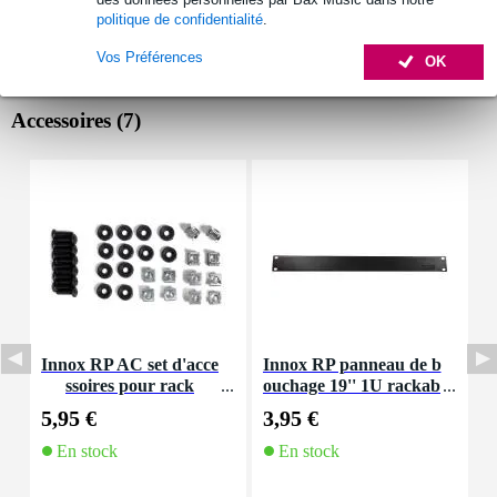
politique de confidentialité
.
Vos Préférences
OK
Accessoires (7)
Innox RP AC set d'acce
Innox RP panneau de b
ssoires pour rack
ouchage 19'' 1U rackab
le
m
5,95 €
3,95 €
4
En stock
En stock