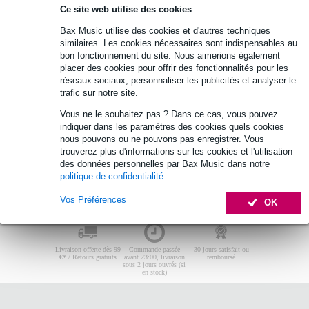
Parfums machine à fumée BeamZ
Ce site web utilise des cookies
Aucun produit trouvé.
Bax Music utilise des cookies et d'autres techniques
similaires. Les cookies nécessaires sont indispensables au
Top 10
bon fonctionnement du site. Nous aimerions également
placer des cookies pour offrir des fonctionnalités pour les
réseaux sociaux, personnaliser les publicités et analyser le
Aucun produit trouvé.
trafic sur notre site.
Vous ne le souhaitez pas ? Dans ce cas, vous pouvez
indiquer dans les paramètres des cookies quels cookies
nous pouvons ou ne pouvons pas enregistrer. Vous
trouverez plus d'informations sur les cookies et l'utilisation
des données personnelles par Bax Music dans notre
politique de confidentialité
.
Vos Préférences
OK
Livraison offerte dès 99
Commande passée
30 jours satisfait ou
€* / Retours gratuits
avant 23:00, livraison
remboursé
sous 2 jours ouvrés (si
en stock)